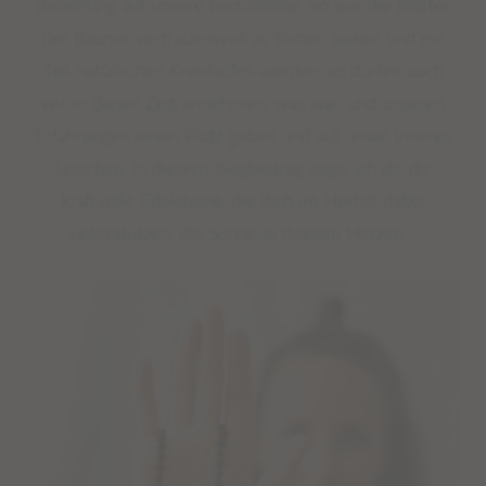
Besinnung auf unsere Bedürfnisse. So wie die Blätter
der Bäume vertrauensvoll zu Boden sinken und ein
Teil natürlichen Kreislaufes werden, so dürfen auch
wir in dieser Zeit annehmen, was war, und unseren
Erfahrungen einen Platz geben und auf unser Inneres
lauschen. In diesem Blogbeitrag zeige ich dir dir
kraftvolle Edelsteine, die dich im Herbst dabei
unterstützen, die Sonne in deinem Herzen…