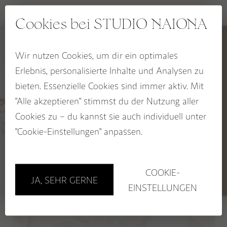
OCEAN HEART Kollektion
Cookies bei STUDIO NAIONA
BLOOM & GLOW Kollektion
KALI Kollektion
Wir nutzen Cookies, um dir ein optimales
5% RABATT
CHAKRA Kollektion
Erlebnis, personalisierte Inhalte und Analysen zu
auf deinen Wegbegleiter
SACRED SEASONS Zykluskollektion
bieten. Essenzielle Cookies sind immer aktiv. Mit
Jetzt zum STUDIO NAIONA
"Alle akzeptieren" stimmst du der Nutzung aller
Newsletter anmelden und
Rabatt sichern!
Cookies zu – du kannst sie auch individuell unter
BUCH: EDELSTEINE ALS WEGBEGLEITER
Name
"Cookie-Einstellungen" anpassen.
Email
GUTSCHEINE
Vorheriger Beitrag
Nächster Beitrag
Sichere dir 5%!
COOKIE-
JA, SEHR GERNE
Store in Hamburg
EINSTELLUNGEN
Workshops