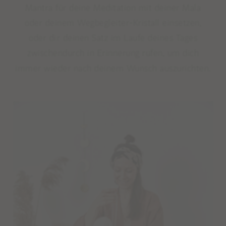
Mantra für deine Meditation mit deiner Mala
oder deinem Wegbegleiter-Kristall einsetzen,
oder dir deinen Satz im Laufe deines Tages
zwischendurch in Erinnerung rufen, um dich
immer wieder nach deinem Wunsch auszurichten.⁠