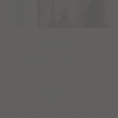
ALLGEMEIN
/
BLOG
/
EDELSTEINE
3 Edelsteine, die dich vor
negativen Energien schützen –
finde inneren Frieden &
Gelassenheit
07/08/2025
Im Alltag finden wir uns hin und wieder Situationen