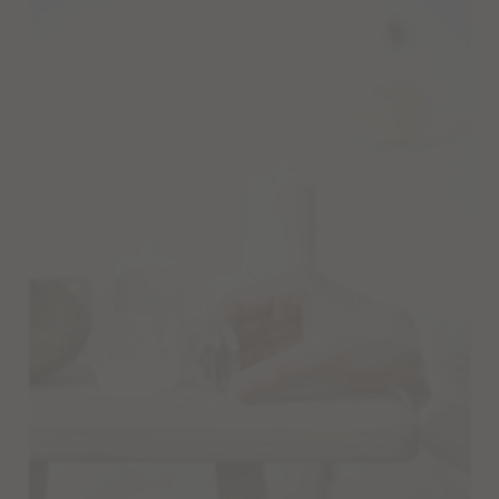
Limited Editions: Sommermalas
Shop
BESTSELLER
WEAR
EDELSTEINSCHMUCK – BERATUNG
DEINE SCHMUCK-KREATION
MALAS
TANTRIC NECKLACES
KETTEN
KURZE EDELSTEINKETTEN
ARMBÄNDER