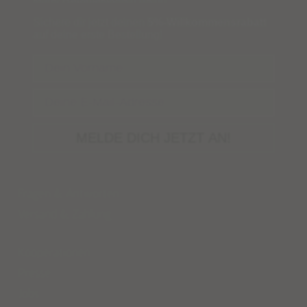
Sichere dir jetzt deinen
5%-Willkommensrabatt
auf deine erste Bestellung!
Name
Email
MELDE DICH JETZT AN!
Fragen & Antworten
Versand
&
Zahlung
Kooperationen
Presse
Jobs