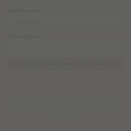
WEAR
Bestellnummer
EDELSTEINSCHMUCK – BERATUNG
DEINE SCHMUCK-KREATION
Widerrufsgrund
MALAS
TANTRIC NECKLACES
KETTEN
ICH WIDERRUFE MEINE BESTELLUNG
KURZE EDELSTEINKETTEN
ARMBÄNDER
FUSSKETTCHEN
Du kannst deine Bestellung widerrufen, wenn die
OHRRINGE
gesetzlichen Voraussetzungen für ein Widerrufsrecht
RINGE
erfüllt sind.
KINDERSCHÄTZE