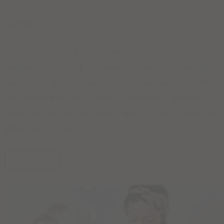
FACEBOOK
Wissen
NEWSLETTER
Wie du deine STUDIO NAIONA- Schmuckstücke und
Wissen
Wegbegleiter richtig aufbewahrst, pflegst und reinigst;
PFLEGE & REINIGUNG
wie du mit deiner Mala meditierst und welche Kräfte
MALAMEDITATION
und Wirkungen die einzelnen Edelsteine eigentlich
EDELSTEINLEXIKON
haben: Antworten auf diese Fragen und noch viele mehr,
geben wir dir hier.
STUDIO NAIONA
ÜBER STUDIO NAIONA & NORA
WISSEN
UNSERE PHILOSOPHIE & WERTE