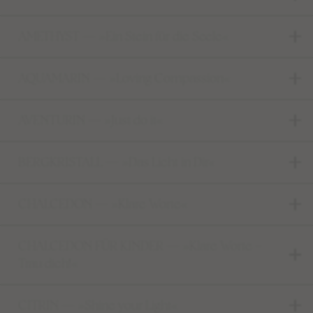
EDELSTEINSCHMUCK – BERATUNG
AMETHYST — »Ein Stein für die Seele«
DEINE SCHMUCK-KREATION
MALAS
AQUAMARIN — »Loving Compassion«
TANTRIC NECKLACES
KETTEN
AVENTURIN — »Just do it«
KURZE EDELSTEINKETTEN
BERGKRISTALL — »Das Licht in Dir«
ARMBÄNDER
FUSSKETTCHEN
CHALCEDON — »Klare Worte«
OHRRINGE
RINGE
CHALCEDON FÜR KINDER — »Klare Worte –
Trau dich!«
KINDERSCHÄTZE
CITRIN — »Shine your Light«