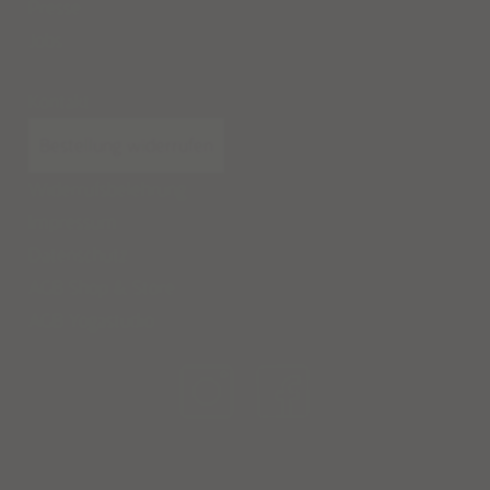
Presse
Jobs
Kontakt
Bestellung widerrufen
Widerrufsbelehrung
Impressum
Datenschutz
AGB Shop & Store
AGB Yogastudio