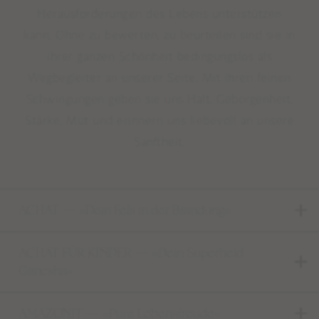
Herausforderungen des Lebens unterstützen
kann. Ohne zu bewerten, zu beurteilen sind sie in
ihrer ganzen Schönheit bedingungslos als
Wegbegleiter an unserer Seite. Mit ihren feinen
Schwingungen geben sie uns Halt, Geborgenheit,
Stärke, Mut und erinnern uns liebevoll an unsere
Sanftheit.
ACHAT — »Dein Fels in der Brandung«
Limited Editions: Sommermalas
ACHAT FÜR KINDER — »Dein Superheld
Shop
Ganesha«
BESTSELLER
AMAZONIT — »Pure Lebensfreude«
WEAR