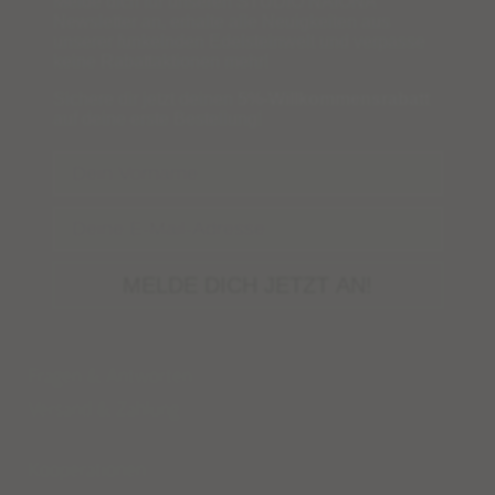
Melde dich für unseren STUDIO NAIONA
Newsletter an, erhalte alle Neuigkeiten aus
unserer funkelnden Edelsteinwelt und verpasse
keine Rabattaktionen mehr!
Sichere dir jetzt deinen
5%-Willkommensrabatt
auf deine erste Bestellung!
Name
Email
MELDE DICH JETZT AN!
Fragen & Antworten
Versand
&
Zahlung
Kooperationen