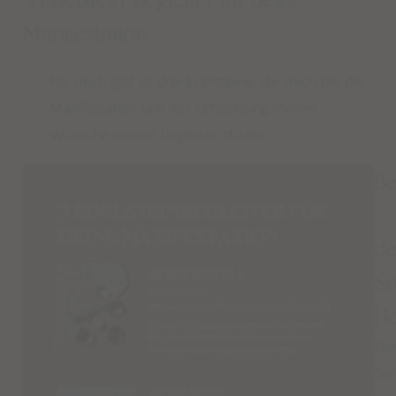
3 Edelstein-Begleiter für deine
Manifestation
Für mich gibt es drei Edelsteine, die mich bei der
Manifestation und der Umsetzung meiner
Wünsche immer begleiten dürfen.
Be
–
de
Su
He
De
Ber