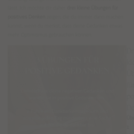
lässt.
Ich möchte dir daher
drei kleine Übungen
für
positives Denken
zeigen, die du immer dann machen
kannst, wenn du merkst, dass deine Gedanken etwas
mehr Optimismus gebrauchen können.
Dr
kl
Ü
fü
po
D
Üb
1: