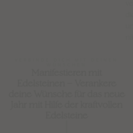
ve
di
un
n
VERBINDE DICH MIT DEINEN
WÜNSCHEN
Manifestieren mit
Edelsteinen – Verankere
deine Wünsche für das neue
Jahr mit Hilfe der kraftvollen
Edelsteine