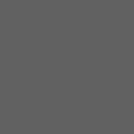
Jeden Tag erschaffen wir mit unseren Gedanken,
Gefühlen, Entscheidungen und Handlungen ganz
bestimmte Ergebnisse in unserem Leben, meistens
ganz unbewusst und zufällig.
Wenn du beispielsweise morgens nach dem
Aufstehen
hoffst, dass dein Arbeitstag heute
unkompliziert sein möge und auf dem Nachhauseweg
kaum Verkehr auf den Straßen ist oder du dir
wünschst, dass für deinen Ausflug am Wochenende
das Wetter passt – dann manifestierst du.
Mit jedem deiner Gedanken, jeder deiner
Entscheidungen und jedem deiner Gefühle kannst du
dein Leben beeinflussen.
Doch was ist
“manifestieren”
eigentlich?