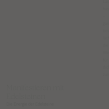
La
has
–
gan
be
läc
die
We
für
dic
zur
Manifestieren mit
Edelsteinen
Die Energie der Edelsteine