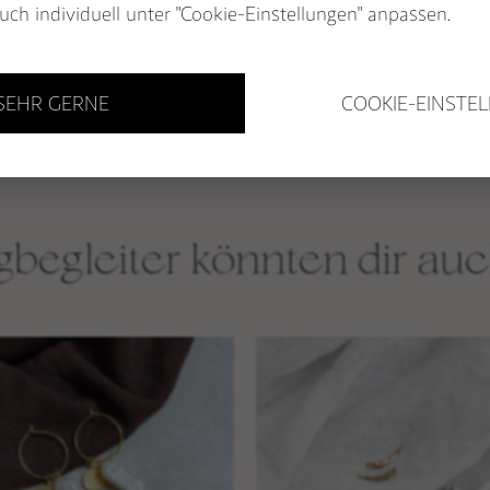
uch individuell unter "Cookie-Einstellungen" anpassen.
WEGBEGLEITER
& MALAS
GUTSCHEINE
 SEHR GERNE
COOKIE-EINSTE
begleiter könnten dir auc