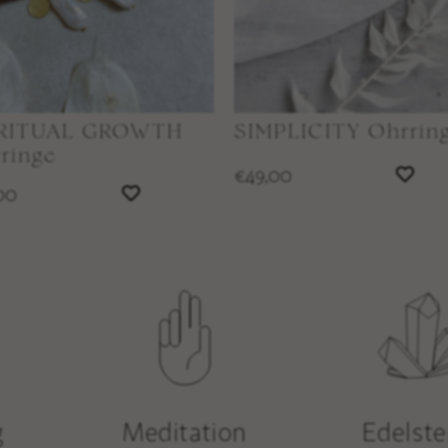
IRITUAL GROWTH
SIMPLICITY Ohrrin
ringe
49,00
€
00
g
Meditation
Edelste