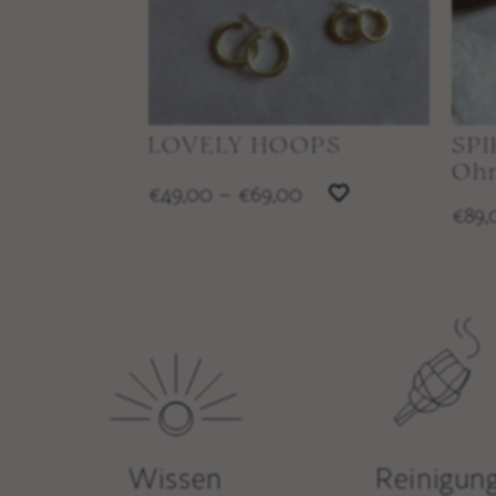
LOVELY HOOPS
SP
Ohr
49,00
–
69,00
€
€
89,
€
Wissen
Reinigun