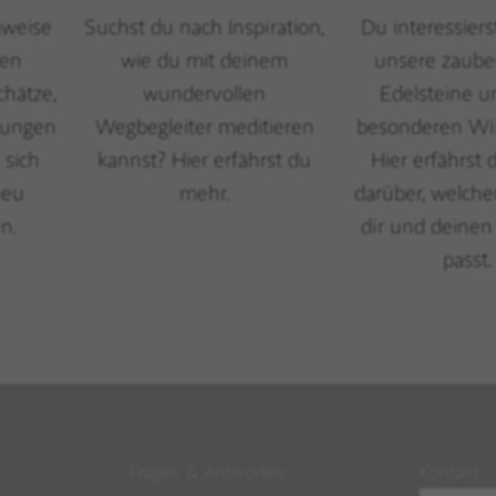
nweise
Suchst du nach Inspiration,
Du interessiers
hen
wie du mit deinem
unsere zaube
chätze,
wundervollen
Edelsteine u
gungen
Wegbegleiter meditieren
besonderen Wi
 sich
kannst? Hier erfährst du
Hier erfährst
neu
mehr.
darüber, welche
n.
dir und deine
passt.
Fragen & Antworten
Kontakt