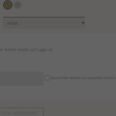
 Artikel wieder auf Lager ist.
Deine E-Mail-Adresse wird verwendet, um dich ü
N DEN WARENKORB