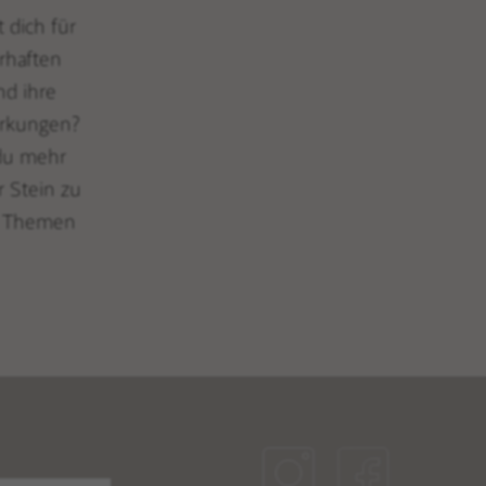
t dich für
rhaften
nd ihre
rkungen?
 du mehr
r Stein zu
n Themen