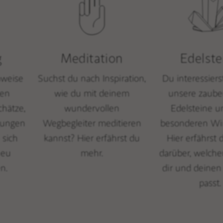
g
Meditation
Edelste
nweise
Suchst du nach Inspiration,
Du interessiers
hen
wie du mit deinem
unsere zaube
chätze,
wundervollen
Edelsteine u
gungen
Wegbegleiter meditieren
besonderen Wi
 sich
kannst? Hier erfährst du
Hier erfährst
neu
mehr.
darüber, welche
n.
dir und deine
passt.