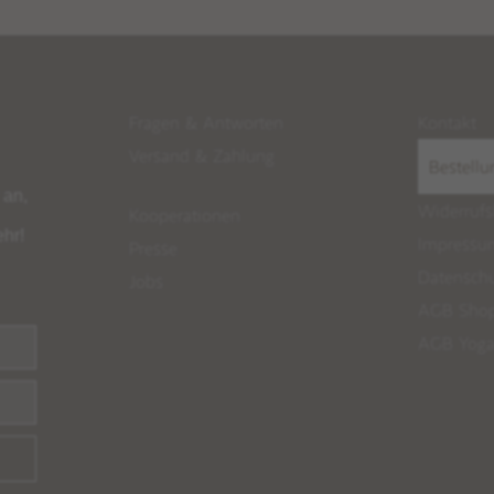
Fragen & Antworten
Kontakt
Versand
&
Zahlung
Bestellu
 an,
Widerrufs
Kooperationen
ehr!
Impressu
Presse
Datensch
Jobs
AGB Shop
AGB Yoga