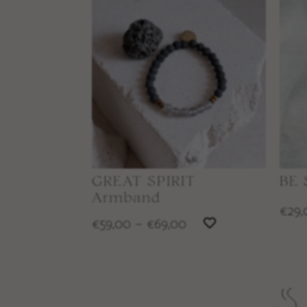
GREAT SPIRIT
BE 
Armband
29,
€
59,00
–
69,00
€
€