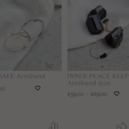
SAFE Armband
INNER PEACE KEE
Armband fein
00
59,00
–
69,00
€
€