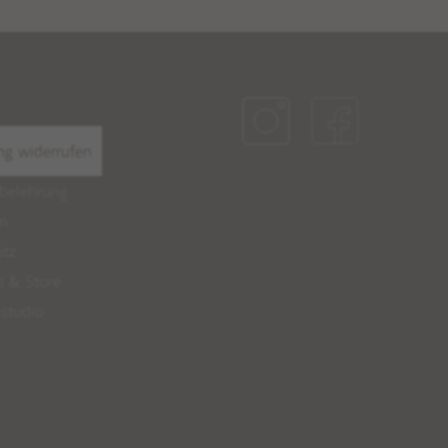
ng widerrufen
belehrung
m
utz
 & Store
studio