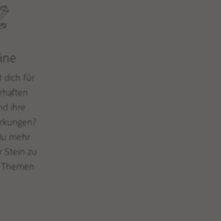
ine
t dich für
rhaften
nd ihre
rkungen?
 du mehr
r Stein zu
n Themen