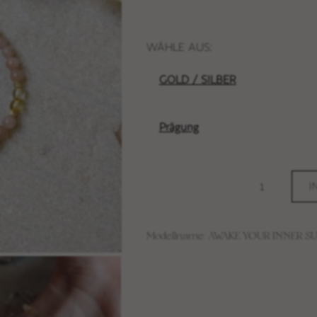
WÄHLE AUS:
GOLD / SILBER
Prägung
I
Modellname: AWAKE YOUR INNER S