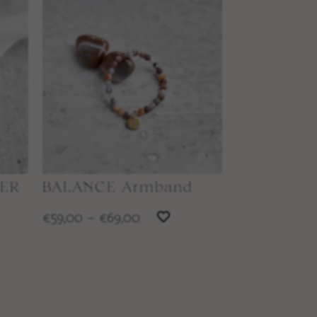
PER
BALANCE Armband
59,00
–
69,00
€
€