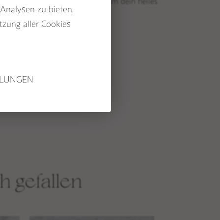
ran, dass du dich zeigen darfst, um dein helles
Wissen
 Analysen zu bieten.
die Welt hinauszustrahlen.
PFLEGE & REINIGUNG
CRYSTAL JOURNEY
tzung aller Cookies
MALAMEDITATION
EDELSTEINLEXIKON
STUDIO NAIONA
LLUNGEN
ÜBER STUDIO NAIONA &
NORA
UNSERE PHILOSOPHIE &
WERTE
h gefallen