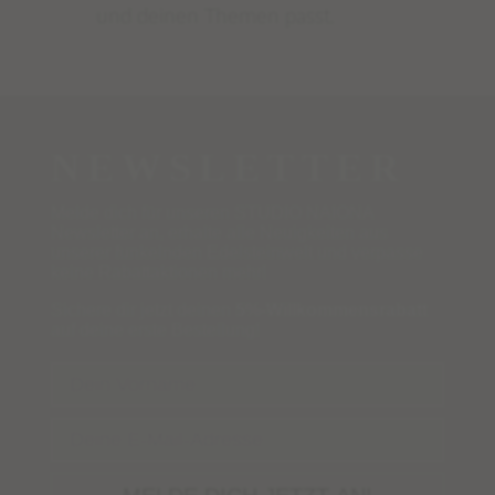
und deinen Themen passt.
NEWSLETTER
Melde dich für unseren STUDIO NAIONA
Newsletter an, erhalte alle Neuigkeiten aus
unserer funkelnden Edelsteinwelt und verpasse
keine Rabattaktionen mehr!
Sichere dir jetzt deinen
5%-Willkommensrabatt
auf deine erste Bestellung!
Name
Email