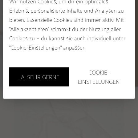
Wir nutzen Cookies, um dir ein optimales
5% RABATT
Erlebnis, personalisierte Inhalte und Analysen zu
CHAKRA Kollektion
auf deinen Wegbegleiter
bieten. Essenzielle Cookies sind immer aktiv. Mit
SACRED SEASONS Zykluskollektion
Jetzt zum STUDIO NAIONA
"Alle akzeptieren" stimmst du der Nutzung aller
Newsletter anmelden und
Rabatt sichern!
Cookies zu – du kannst sie auch individuell unter
BUCH: EDELSTEINE ALS WEGBEGLEITER
Name
DEEP HEALING Mala
"Cookie-Einstellungen" anpassen.
Email
169,00
–
€
GUTSCHEINE
179,00
€
Sichere dir 5%!
COOKIE-
JA, SEHR GERNE
Store in Hamburg
EINSTELLUNGEN
Workshops
(Mala-)Workshops & Events
1:1 Session mit Nora
PERSÖNLICHES SCHMUCKSTÜCK – Beratung