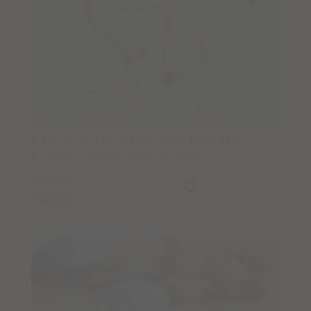
ARMBÄNDER DER LIEBE – Beratung für zwei
Onlinekurse & Crystal Yoga
CRYSTAL YOGA Videos
SACRED SEASONS Zykluskurs
CHAKRA CRYSTAL JOURNEY
KINDLICHE LEBENSFREUDE
Kinder-Mala mit Citrin
Podcast
139,00
–
€
149,00
€
Blog
Wegbegleiter Stories
Kontaktiere & folge uns
KONTAKT