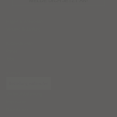
MELDE DICH JETZT AN!
Fragen & Antworten
Versand
&
Zahlung
Kooperationen
Presse
Jobs
Kontakt
Bestellung widerrufen
Widerrufsbelehrung
Impressum
Datenschutz