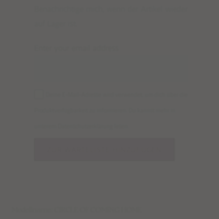
Benachrichtige mich, wenn der Artikel wieder
auf Lager ist.
Enter your email address
Deine E-Mail-Adresse wird verwendet, um dich über die
Produktverfügbarkeit zu informieren. Du kannst mehr in
unserem
Datenschutzerklärung
lesen.
Modellname: CIRCLE OF COMING HOME