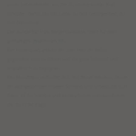
puren Lebensfreude, aus der du immer wieder Kraft
schöpfen darfst. Du bist Liebe, du bist Geborgenheit, du
bist Schönheit!
Die wunderbar klare Bergkristallspitze steht für dein
großartiges, strahlendes Ich.
Der Rosenquarz erlaubt dir, dein Herz dir selbst
gegenüber weit zu öffnen und dir ganz liebevoll und
empathisch zu begegnen.
Der Mondstein verbindet dich mit deiner Intuition, deiner
dir wohlgesonnten inneren Stimme, und unterstützt dich
darin, all die Schätze und Kostbarkeiten wahrzunehmen,
die du in dir trägst.
Limited Editions: Sommermalas