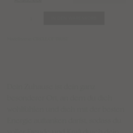
IN DEN WARENKORB
Modellname: CIRCLE OF TRUST
Dein Zuhause ist dein ganz
besonderer Ort, an dem du dich
wohlfühlen und dich mit der besten
Energie auftanken darfst, sodass du
voller Freude und Kraft durch dein