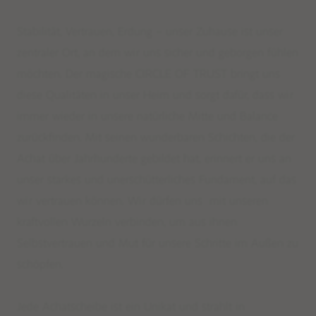
Stabilität, Vertrauen, Erdung – unser Zuhause ist unser
zentraler Ort, an dem wir uns sicher und geborgen fühlen
möchten. Der magische CIRCLE OF TRUST bringt uns
diese Qualitäten in unser Heim und sorgt dafür, dass wir
immer wieder in unsere natürliche Mitte und Balance
zurückfinden. Mit seinen wunderbaren Schichten, die der
Achat über Jahrhunderte gebildet hat, erinnert er uns an
unser starkes und unerschütterliches Fundament, auf das
wir vertrauen können. Wir dürfen uns mit unseren
kraftvollen Wurzeln verbinden, um aus ihnen
Selbstvertrauen und Mut für unsere Schritte im Außen zu
schöpfen.
Jede Achatscheibe ist ein Unikat und strahlt in