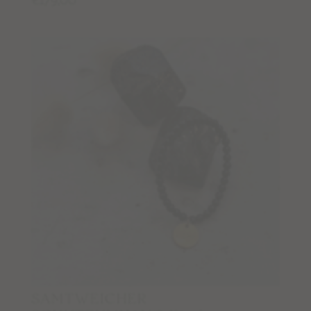
CHAKRA CRYSTAL JOURNEY
Podcast
Blog
Wegbegleiter Stories
Kontaktiere & folge uns
KONTAKT
INSTAGRAM
FACEBOOK
NEWSLETTER
SAMTWEICHER