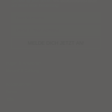
Sichere dir jetzt deinen
5%-Willkommensrabatt
auf deine erste Bestellung!
Name
Email
MELDE DICH JETZT AN!
Fragen & Antworten
Versand
&
Zahlung
Kooperationen
Presse
Jobs