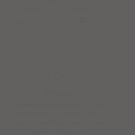
SCHUTZUMHANG Kinder-
Wissen
Armband mit Turmalin
PFLEGE & REINIGUNG
45,00
–
55,00
€
€
MALAMEDITATION
EDELSTEINLEXIKON
STUDIO NAIONA
ÜBER STUDIO NAIONA & NORA
UNSERE PHILOSOPHIE & WERTE
Wissen
Für mehr Hintergrundwissen rund um
unsere Edelsteine, Schmuckstücke und
Malas und ihrer Pflege findest du hier
weitere Informationen.