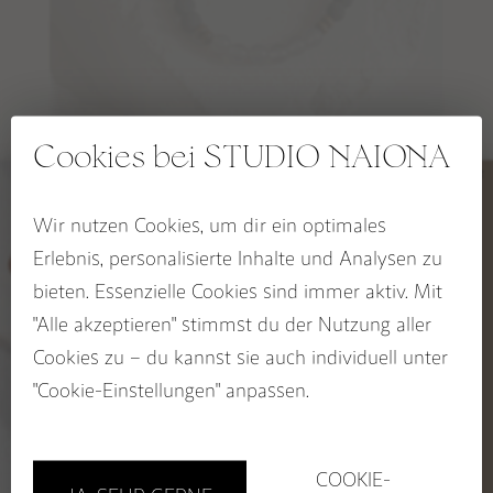
RAUHNACHTSBEGLEITER
SPIRIT OF THE FIRE HORSE Kollektion
OCEAN HEART Kollektion
Cookies bei STUDIO NAIONA
BLOOM & GLOW Kollektion
GREAT SPIRIT Armband
KALI Kollektion
Wir nutzen Cookies, um dir ein optimales
5% RABATT
59,00
–
69,00
€
€
Erlebnis, personalisierte Inhalte und Analysen zu
CHAKRA Kollektion
auf deinen Wegbegleiter
bieten. Essenzielle Cookies sind immer aktiv. Mit
SACRED SEASONS Zykluskollektion
Jetzt zum STUDIO NAIONA
"Alle akzeptieren" stimmst du der Nutzung aller
Newsletter anmelden und
Rabatt sichern!
Cookies zu – du kannst sie auch individuell unter
BUCH: EDELSTEINE ALS WEGBEGLEITER
Name
"Cookie-Einstellungen" anpassen.
Email
GUTSCHEINE
Sichere dir 5%!
COOKIE-