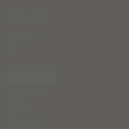
Fragen & Antworten
Versand
&
Zahlung
Kooperationen
Presse
Jobs
Kontakt
Bestellung widerrufen
Widerrufsbelehrung
Impressum
Datenschutz
AGB Shop & Store
AGB Yogastudio