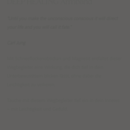
DEEP HEALING Armband
“Until you make the unconscious conscious it will direct
your life and you will call it fate.”
Carl Jung
Mit Schneeflockenobsidian und Magnesit entfaltet dieser
Wegbegleiter eine Wirkung, die dich tief in dein
Unterbewusstsein blicken lässt, ohne dabei die
Leichtigkeit zu verlieren.
Tauche mit diesem Wegbegleiter tief ein in dein Inneres
– mit Leichtigkeit und Geduld.