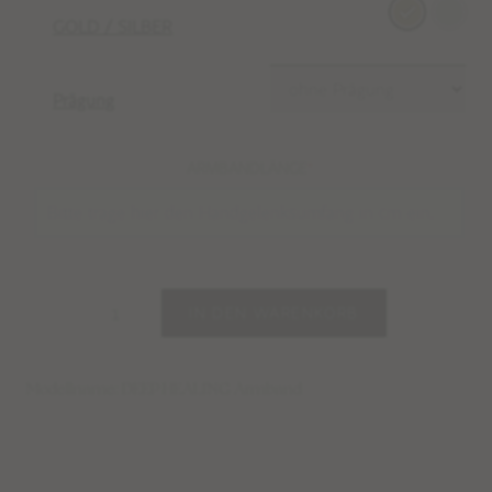
GOLD / SILBER
Prägung
ARMBANDLÄNGE
*
IN DEN WARENKORB
Modellname: DEEP HEALING Armband