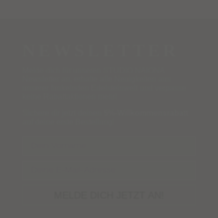
NEWSLETTER
Melde dich für unseren STUDIO NAIONA
Newsletter an, erhalte alle Neuigkeiten aus
unserer funkelnden Edelsteinwelt und verpasse
keine Rabattaktionen mehr!
Sichere dir jetzt deinen
5%-Willkommensrabatt
auf deine erste Bestellung!
Name
Email
MELDE DICH JETZT AN!