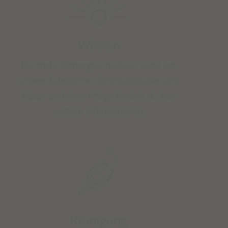
EDELSTEINLEXIKON
STUDIO NAIONA
Wissen
ÜBER STUDIO NAIONA & NORA
Für mehr Hintergrundwissen rund um
UNSERE PHILOSOPHIE & WERTE
unsere Edelsteine, Schmuckstücke und
Malas und ihrer Pflege findest du hier
weitere Informationen.
Reinigung