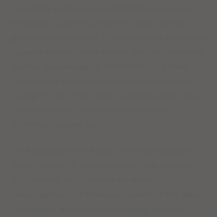
nimmt dich an die Hand und lässt dich in dein Inneres
eintauchen, zu dem Ort, an dem du deine Ziele und
guten Absichten erkennst. Er verbindet deine wunderbare
magische Fantasie mit der Realität. Mit jedem Herzschlag
wachsen deine einzigartige Persönlichkeit und deine
Selbstachtung und bringen dich in deine wahre Größe.
Du beginnst von innen heraus zu strahlen, ebenso wie es
der wunderschöne Labradorit mit seinen vielen
schillernden Facetten tut.
Der Rosenquarz ist die Brücke von deinem Verstand zu
deinen Gefühlen. Er balanciert Körper, Geist und Seele
aus und bringt dich in Kontakt mit deinen
Herzensgefühlen. Der Rosenquarz unterstützt dich dabei,
in diese pure, wunderschöne Verbindung zu deinem