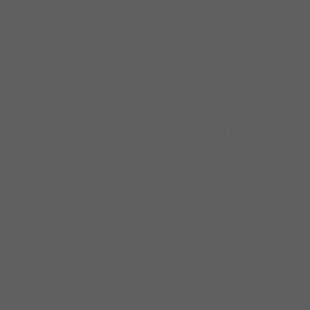
eigenen Herzen zurückzufinden. Du darfst dein Herz
offenhalten für die Fülle
in dir und
um dich herum, für
die lieben Menschen in deinem Leben und du darfst die
Liebe mit einem offenen Herzen empfangen und in die
Welt hinaussenden.
In dem Kapitel
“Ich
erkenne die kleinen und großen
Wunder in meinem Leben – Wegbegleiter & Rituale für
Limited Editions: Sommermalas
Dankbarkeit und Fülle” in meinem Buch
“Edelsteine
als
Wegbegleiter” gebe ich dir wunderbare Rituale,
Shop
Meditationen und Affirmationen für die Arbeit mit diesen
BESTSELLER
drei wunderbaren Steinen an die Hand.
WEAR
EDELSTEINSCHMUCK – BERATUNG
DEINE SCHMUCK-KREATION