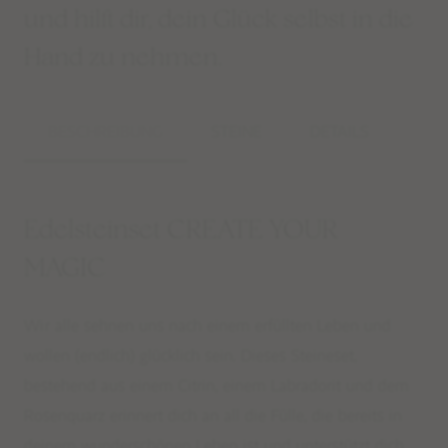
und hilft dir, dein Glück selbst in die
Hand zu nehmen.
BESCHREIBUNG
STEINE
DETAILS
Edelsteinset CREATE YOUR
MAGIC
Wir alle sehnen uns nach einem erfüllten Leben und
wollen
(endlich)
glücklich sein. Dieses Steineset,
bestehend aus einem Citrin, einem Labradorit und dem
Rosenquarz erinnert dich an all die Fülle, die bereits in
deinem wunderschönen Leben ist und unterstützt dich