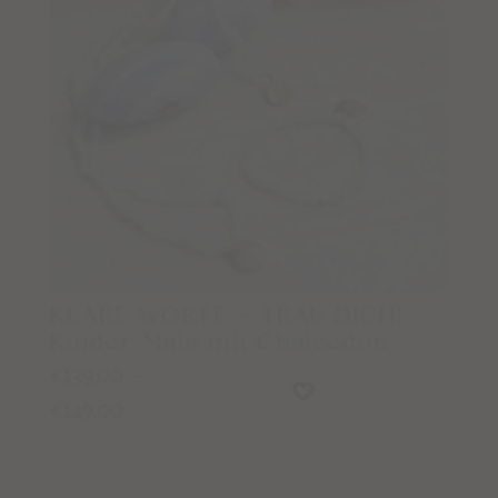
MALAMEDITATION
EDELSTEINLEXIKON
STUDIO NAIONA
ÜBER STUDIO NAIONA & NORA
UNSERE PHILOSOPHIE & WERTE
KLARE WORTE – TRAU DICH!
Kinder-Mala mit Chalcedon
139,00
–
€
149,00
€