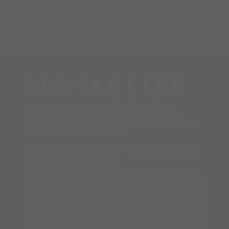
und deinen Themen passt.
NEWSLETTER
Melde dich für unseren STUDIO NAIONA
Newsletter an, erhalte alle Neuigkeiten aus
unserer funkelnden Edelsteinwelt und verpasse
keine Rabattaktionen mehr!
Sichere dir jetzt deinen
5%-Willkommensrabatt
auf deine erste Bestellung!
Name
Email