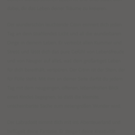
dabei, dir das Leben deiner Träume zu kreieren.
Der wunderschön leuchtende Citrin erinnert dich jeden
Tag an dein strahlendes Licht und all die wunderbaren
Dinge in deinem Leben. Er vertreibt allen Kummer und
Stress und lässt dich das pure Gefühl von Lebensfreude
und von Neugier auf alles, was dein großartiges Leben
für dich bereithält, verspüren. Der Citrin ist der Stein, der
für Fülle steht. Mit ihm an deiner Seite darfst du jedem
Tag mit dem neugierigen, offenen, lebensfrohen Blick
eines Kindes begegnen, so dass die kleinste,
unscheinbarste Sache zum riesengroßen Wunder wird.
Der Labradorit nimmt dich mit ins Abenteuerland und
beflügelt deine Fantasie. Er steigert deine Kreativität