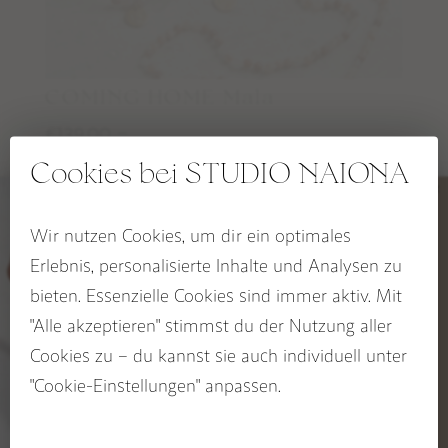
RITUALE, SELFCARE & DEKO
COMING HOME Mala
RAUHNACHTSBEGLEITER
139,00
–
SPIRIT OF THE FIRE HORSE Kollektion
€
179,00
€
OCEAN HEART Kollektion
Cookies bei STUDIO NAIONA
BLOOM & GLOW Kollektion
KALI Kollektion
Wir nutzen Cookies, um dir ein optimales
5% RABATT
Erlebnis, personalisierte Inhalte und Analysen zu
CHAKRA Kollektion
auf deinen Wegbegleiter
bieten. Essenzielle Cookies sind immer aktiv. Mit
SACRED SEASONS Zykluskollektion
Jetzt zum STUDIO NAIONA
"Alle akzeptieren" stimmst du der Nutzung aller
Newsletter anmelden und
Rabatt sichern!
Cookies zu – du kannst sie auch individuell unter
BUCH: EDELSTEINE ALS WEGBEGLEITER
Name
"Cookie-Einstellungen" anpassen.
Email
GUTSCHEINE
Sichere dir 5%!