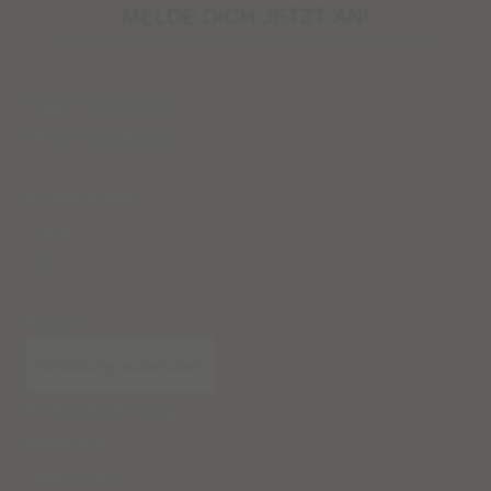
MELDE DICH JETZT AN!
Fragen & Antworten
Versand
&
Zahlung
Kooperationen
Presse
Jobs
Kontakt
Bestellung widerrufen
Widerrufsbelehrung
Impressum
Datenschutz