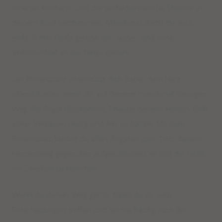
inner:en Kritiker:in und die perfektionistische Stimme in
deinem Kopf verstummen. Manchmal darfst du auch
einfach mal Fünfe gerade sein lassen und ohne
Verbissenheit an die Dinge gehen!
Der Rosenquarz unterstützt dich dabei, dein Herz
offenzuhalten, wenn dir auf deinem manchmal steinigen
Weg die Angst überkommt. Erlaube deinem Herzen, dich
voller Vertrauen mutig und frei zu fühlen. Mit dem
Rosenquarz bleibst du allen Ängsten zum Trotz deinem
Herzensweg gegenüber aufgeschlossen, er hilft dir
,
nicht
ins Zweifeln zu kommen.
Wenn du deinen Weg gehst, darfst du so viele
Entscheidungen treffen und suchst häufig nach der