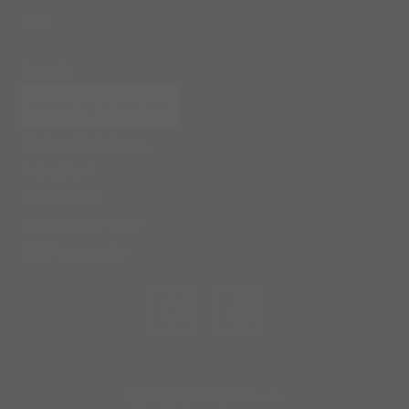
Jobs
Kontakt
Bestellung widerrufen
Widerrufsbelehrung
Impressum
Datenschutz
AGB Shop & Store
AGB Yogastudio
STUDIO NAIONA 2021