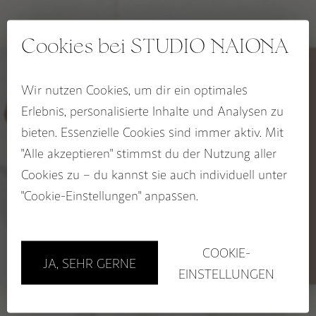
SPIRIT OF THE FIRE HORSE Kollektion
OCEAN HEART Kollektion
Cookies bei STUDIO NAIONA
BLOOM & GLOW Kollektion
KALI Kollektion
Wir nutzen Cookies, um dir ein optimales
5% RABATT
Erlebnis, personalisierte Inhalte und Analysen zu
CHAKRA Kollektion
auf deinen Wegbegleiter
bieten. Essenzielle Cookies sind immer aktiv. Mit
SACRED SEASONS Zykluskollektion
Jetzt zum STUDIO NAIONA
"Alle akzeptieren" stimmst du der Nutzung aller
Newsletter anmelden und
Rabatt sichern!
Cookies zu – du kannst sie auch individuell unter
BUCH: EDELSTEINE ALS WEGBEGLEITER
Name
"Cookie-Einstellungen" anpassen.
Email
PURE BLISS – Dein Amazonit
GUTSCHEINE
Rohstein
Sichere dir 5%!
COOKIE-
JA, SEHR GERNE
19,00
€
Store in Hamburg
EINSTELLUNGEN
Workshops