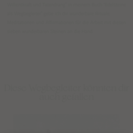
KURZE EDELSTEINKETTEN
Willenskraft und Tatendrang” in meinem Buch
“Edelsteine
ARMBÄNDER
als Wegbegleiter” gebe ich dir wunderbare Rituale,
FUSSKETTCHEN
Meditationen und Affirmationen für die Arbeit mit diesen
sieben wunderbaren Steinen an die Hand.
OHRRINGE
RINGE
KINDERSCHÄTZE
MÄNNERSCHMUCK & MALAS
Diese Wegbegleiter könnten dir
EDELSTEINE
auch gefallen
EDELSTEINSETS
RITUALE, SELFCARE & DEKO
RAUHNACHTSBEGLEITER