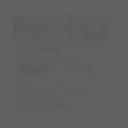
Wegbegleiter Stories
Kontaktiere & folge uns
KONTAKT
INSTAGRAM
FACEBOOK
NEWSLETTER
Wissen
PFLEGE & REINIGUNG
MALAMEDITATION
EDELSTEINLEXIKON
KLARE WORTE – TRAU DICH!
Kinder-Mala mit Chalcedon