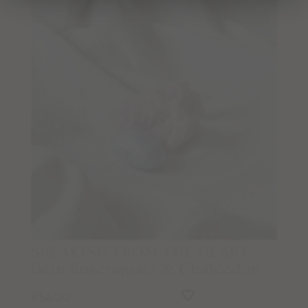
(Mala-)Workshops & Events
1:1 Session mit Nora
PERSÖNLICHES SCHMUCKSTÜCK – Beratung
ARMBÄNDER DER LIEBE – Beratung für zwei
Onlinekurse & Crystal Yoga
CRYSTAL YOGA Videos
SACRED SEASONS Zykluskurs
CHAKRA CRYSTAL JOURNEY
Podcast
SPEAKING FROM THE HEART –
Dein Rosenquarz & Chalcedon
Blog
54,00
€