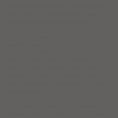
Konfliktsituationen und schenkt
dir
eine geballte Ladung
Super Power, um mit Tatkraft und frischer Energie an der
Umsetzung de
iner
Ziele und Ideen zu arbeiten.
Limited Editions: Sommermalas
Gerade wenn du Neues kreierst, begegnen dir viele
Herausforderungen, die dir
Hindernisse
in den Weg
Shop
stellen und dich zweifeln lassen können. In Zeiten, in
BESTSELLER
denen du mit Herausforderungen konfrontiert wirst, sorgt
WEAR
der Achat für genug Urvertrauen, auf das du dich immer
EDELSTEINSCHMUCK – BERATUNG
wieder besinnen kannst. Er erinnert dich an deine
DEINE SCHMUCK-KREATION
Stärken und gibt dir das Selbstbewusstsein, um deinen
Weg weiterzugehen.
MALAS
TANTRIC NECKLACES
In dem Kapitel
“Mutig
gehe ich meinen Herzensweg –
KETTEN
Wegbegleiter & Rituale für Mut, Optimismus, Energie,