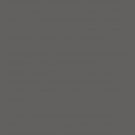
richtigen Antwort. Oftmals prasseln so viele Meinungen
und Ratschläge auf dich ein. Der Mondstein führt dich
zurück zu dir und verbindet dich mit deiner Innenwelt. Er
erinnert dich daran, dass du die Antworten für deinen
Herzensweg niemals im Außen finden kannst
.
Planen, Organisieren und genaues Arbeiten sind mit dem
Tigerauge ein Leichtes. Außerdem ist er dein
Entscheidungsstein. Mit ihm fällt es dir leicht, klare
Entscheidungen zu treffen. Und solltest du einmal
unsicher sein, unterstützt er dich darin, den Durchblick zu
behalten.
Der Weg zu deinen Zielen ist manchmal eine Berg- und
Talfahrt, mal ist er leicht, mal ganz mühsam und schwer.
Der Rote Jaspis verleiht dir Mut und Willenskraft in