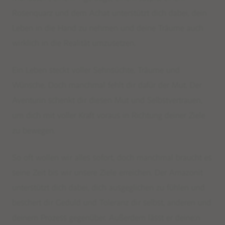
Rosenquarz und dem Achat unterstützt dich
dabei,
dein
Leben in die Hand
zu nehmen
und deine Träume auch
wirklich in die Realität umzusetzen.
Ein Leben steckt voller Sehnsüchte, Träume und
Wünsche. Doch manchmal fehlt dir dafür der Mut. Der
Aventurin schenkt dir
diesen
Mut und Selbstvertrauen,
um dich mit voller Kraft voraus in Richtung deiner Ziele
zu bewegen.
So oft wollen wir alles sofort, doch manchmal braucht es
seine Zeit bis wir unsere Ziele erreichen. Der Amazonit
unterstützt dich dabei, dich ausgeglichen zu fühlen und
beschert dir Geduld und Toleranz dir selbst
,
anderen
und
deinem Prozess gegenüber
. Außerdem lässt er deine:n