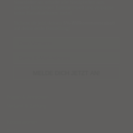
Newsletter an, erhalte alle Neuigkeiten aus
unserer funkelnden Edelsteinwelt und verpasse
keine Rabattaktionen mehr!
Sichere dir jetzt deinen
5%-Willkommensrabatt
auf deine erste Bestellung!
Name
Email
MELDE DICH JETZT AN!
Fragen & Antworten
Versand
&
Zahlung
Kooperationen
Presse