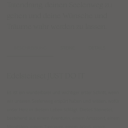
Tatendrang, deinen Seelenweg zu
gehen und deine Wünsche und
Träume wahr werden zu lassen.
BESCHREIBUNG
STEINE
DETAILS
Edelsteinset JUST DO IT
Es ist ein wunderbarer und wichtiger erster Schritt, wenn
wir unseren Seelenweg erspürt haben und wissen, wofür
unser Herz in diesem Leben schlägt. Dieses Steineset,
bestehend aus einem Aventurin, einem Amazonit, einem
Mondstein, einem Tigerauge, einem Jaspis, einem