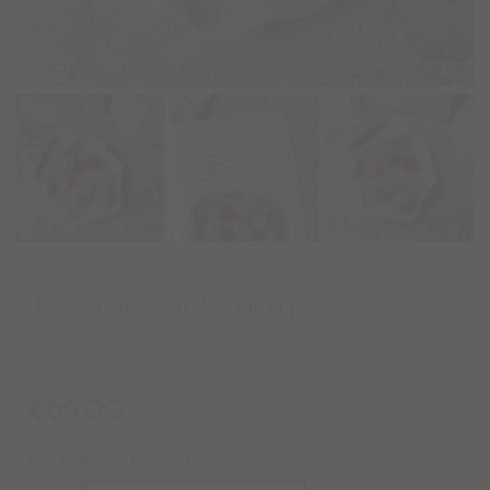
Edelsteinset JUST DO IT
€
69,00
inkl. MwSt. zzgl. Versandkosten