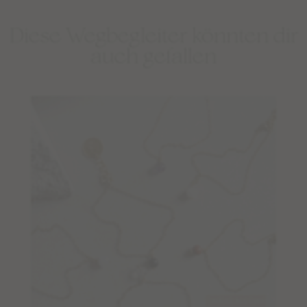
Diese Wegbegleiter könnten dir
auch gefallen
Limited Editions: Sommermalas
Shop
BESTSELLER
WEAR
EDELSTEINSCHMUCK – BERATUNG
DEINE SCHMUCK-KREATION
MALAS
TANTRIC NECKLACES