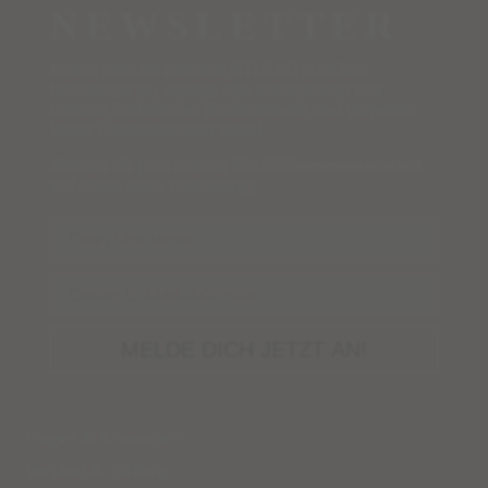
NEWSLETTER
Melde dich für unseren STUDIO NAIONA
Newsletter an, erhalte alle Neuigkeiten aus
unserer funkelnden Edelsteinwelt und verpasse
keine Rabattaktionen mehr!
Sichere dir jetzt deinen
5%-Willkommensrabatt
auf deine erste Bestellung!
Name
Email
MELDE DICH JETZT AN!
Fragen & Antworten
Versand
&
Zahlung