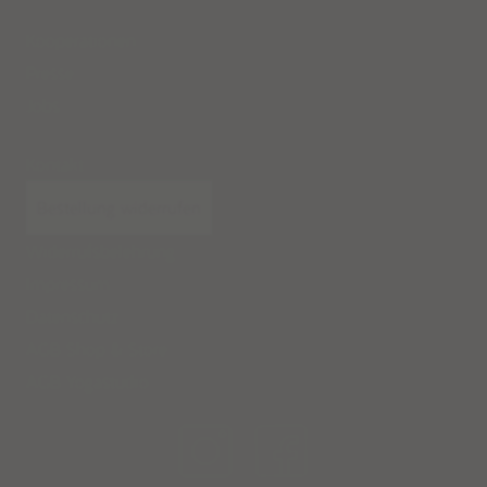
Kooperationen
Presse
Jobs
Kontakt
Bestellung widerrufen
Widerrufsbelehrung
Impressum
Datenschutz
AGB Shop & Store
AGB Yogastudio