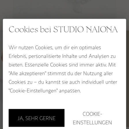
RAUHNACHTSBEGLEITER
SPIRIT OF THE FIRE HORSE Kollektion
OCEAN HEART Kollektion
Cookies bei STUDIO NAIONA
DEEP HEALING Armband
BLOOM & GLOW Kollektion
59,00
–
69,00
€
€
KALI Kollektion
Wir nutzen Cookies, um dir ein optimales
5% RABATT
Erlebnis, personalisierte Inhalte und Analysen zu
CHAKRA Kollektion
auf deinen Wegbegleiter
bieten. Essenzielle Cookies sind immer aktiv. Mit
SACRED SEASONS Zykluskollektion
Jetzt zum STUDIO NAIONA
"Alle akzeptieren" stimmst du der Nutzung aller
Newsletter anmelden und
Rabatt sichern!
Cookies zu – du kannst sie auch individuell unter
BUCH: EDELSTEINE ALS WEGBEGLEITER
Name
"Cookie-Einstellungen" anpassen.
Email
GUTSCHEINE
Sichere dir 5%!
COOKIE-
JA, SEHR GERNE
Store in Hamburg
EINSTELLUNGEN