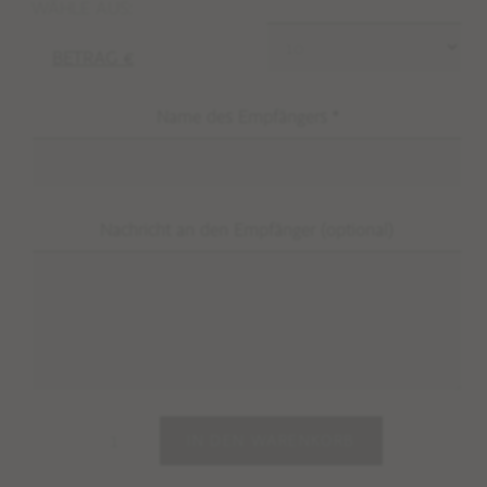
WÄHLE AUS:
BETRAG €
Name des Empfängers
*
Nachricht an den Empfänger
(optional)
IN DEN WARENKORB