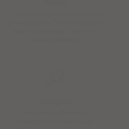
Wissen
STUDIO NAIONA
Für mehr Hintergrundwissen rund um
ÜBER STUDIO NAIONA & NORA
unsere Edelsteine, Schmuckstücke und
Malas und ihrer Pflege findest du hier
UNSERE PHILOSOPHIE & WERTE
weitere Informationen.
Reinigung
Hier findest du Hinweise zur
energetischen Reinigung deiner