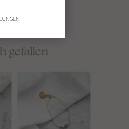
STUDIO NAIONA
LLUNGEN
ÜBER STUDIO NAIONA &
NORA
UNSERE PHILOSOPHIE &
WERTE
h gefallen