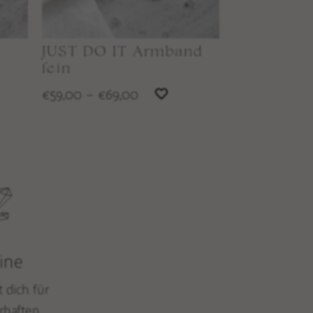
JUST DO IT Armband
fein
59,00
–
69,00
€
€
ine
t dich für
rhaften