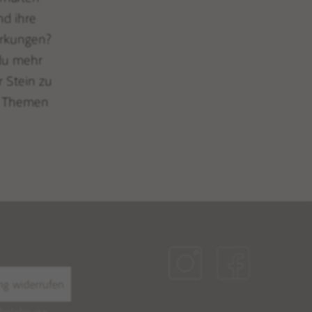
nd ihre
rkungen?
 du mehr
r Stein zu
n Themen
ng widerrufen