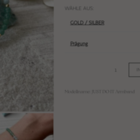
WÄHLE AUS:
GOLD / SILBER
Prägung
I
Modellname: JUST DO IT Armband