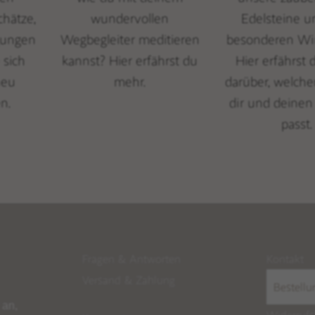
chätze,
wundervollen
Edelsteine u
gungen
Wegbegleiter meditieren
besonderen Wi
 sich
kannst? Hier erfährst du
Hier erfährst
neu
mehr.
darüber, welche
n.
dir und deine
passt.
Fragen & Antworten
Kontakt
Versand
&
Zahlung
Bestellu
 an,