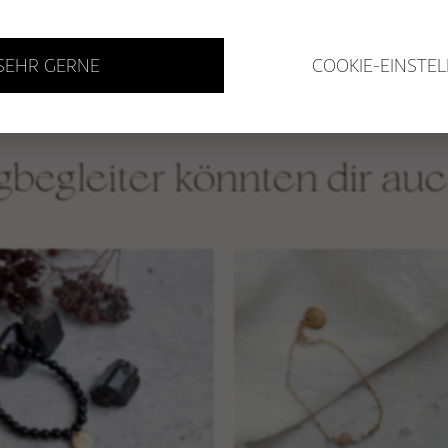
& MALAS
GUTSCHEINE
 SEHR GERNE
COOKIE-EINSTE
begleiter könnten dir auc