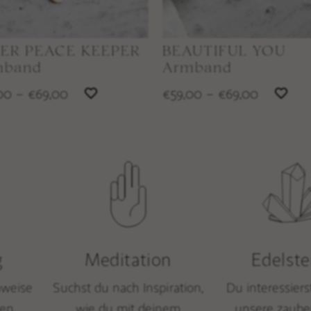
NER PEACE KEEPER
BEAUTIFUL YOU
mband
Armband
00
–
69,00
59,00
–
69,00
€
€
€
g
Meditation
Edelste
nweise
Suchst du nach Inspiration,
Du interessiers
hen
wie du mit deinem
unsere zaube