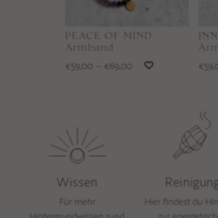
PEACE OF MIND
IN
Armband
Ar
59,00
–
69,00
59,
€
€
€
Wissen
Reinigun
Für mehr
Hier findest du Hi
Hintergrundwissen rund
zur energetisc