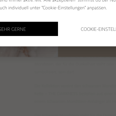
Überzeugungen beeinflussen deine Gedanken?
Name
BUCH: EDELSTEINE ALS
uch individuell unter "Cookie-Einstellungen" anpassen.
dich zurück? Diese Schatten zu erkennen, erf
WEGBEGLEITER
& MALAS
wenn wir sie bewusst wahrnehmen, können wi
Email
GUTSCHEINE
Dunkelheit das Licht finden. Kalis Energie ist 
 SEHR GERNE
COOKIE-EINSTE
uns in die tiefste Dunkelheit, um aus ihr ne
Sichere dir 
Welchem inneren Aspekt deines Selbst möch
Licht oder der Dunkelheit? Bei dieser Kollekt
Mondstein, der für die Dunkelheit steht oder 
symbolisiert, sein darf.
Die Kollektion vereint den schwarzen Monds
Kette – THE DARKNESS bestehen aus einer fei
einem schwarzen Mondstein-Anhänger als He
Der schwarze Mondstein steht für die Dunkelh