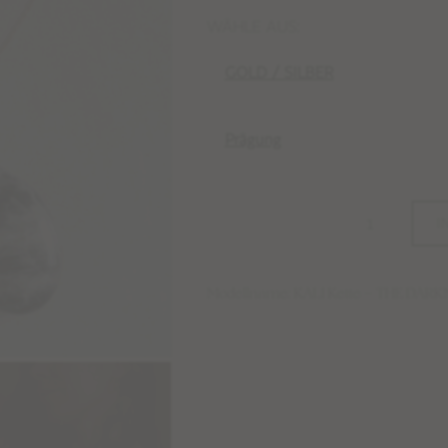
WÄHLE AUS:
GOLD / SILBER
Prägung
I
Modellname: KALI Kette – THE DAR