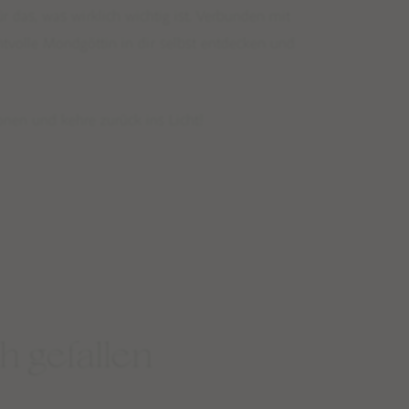
r das, was wirklich wichtig ist. Verbunden mit
htvolle Mondgöttin in dir selbst entdecken und
onen und kehre zurück ins Licht!
h gefallen