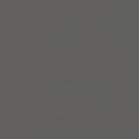
Innenwelt und den dunklen Anteilen, vor den
wir alle Aspekte in uns entdecken und sie a
unsere Schattenaspekte. Mit ihm erkennst d
schwarze Mondstein unterstützt uns dabei, d
finden. Mit ihm kannst du dich deinen Dämon
wenn wir erkennen, welche dunklen Energie
sie antreten. Lasse die Dämonen in dir sterbe
Der leuchtenden Selenit erinnert uns daran, 
der Dunkelheit verschlucken zu lassen. Mit 
kehren nachdem wir die Phase der Zerstöru
Dämonen besiegt haben, dürfen wir uns unse
Selbst wieder leuchten lassen.
Der Selenit vereint die Eigenschaften, dich i