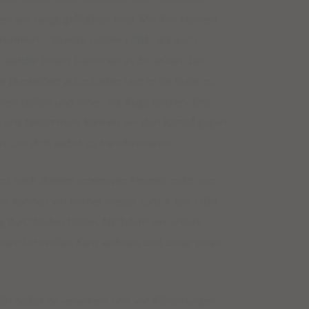
en wir lange geflüchtet sind. Mit ihm können
nnehmen – sowohl unsere Licht-, als auch
u, welche bösen Dämonen in dir wüten. Der
ie Dunkelheit auszuhalten und in ihr Ruhe zu
en stellen und ihnen ins Auge blicken. Erst
n uns bestimmen, können wir den Kampf gegen
n, um dich selbst zu transformieren!
uns nach diesem intensiven Prozess nicht von
ihm können wir immer wieder zurück ans Licht
ng durchlaufen haben. Nachdem wir unsere
rem lichtvollen Kern widmen und unser pures
n dir selbst zu verankern und vor Ablenkungen