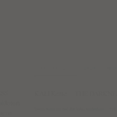
BESCHREIBUNG
STEIN
DETA
ESS
KALI Kette – THE DARKN
oldeten
Diese Kette ist Teil der
KALI Kollektion – T
einem