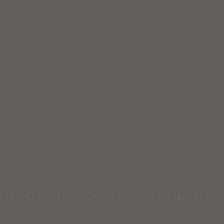
im Außen zu bewahren. Er schenkt Klarheit fü
deinem authentischen Kern kannst du die lic
sie regieren lassen.
Stelle dich mit dieser Kollektion deinen Däm
begleiter könnten dir auc