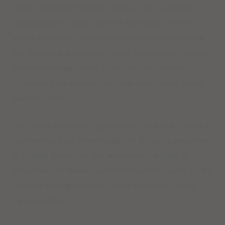
DEINE SCHMUCK-KREATION
diesem intensiven Prozess nicht von der Dunkelheit
MALAS
verschlucken zu lassen. Mit ihm können wir immer
wieder zurück ans Licht kehren nachdem wir die Phase
TANTRIC NECKLACES
der Zerstörung durchlaufen haben. Nachdem wir unsere
KETTEN
Dämonen besiegt haben, dürfen wir uns unserem
KURZE EDELSTEINKETTEN
lichtvollen Kern widmen und unser pures Selbst wieder
ARMBÄNDER
leuchten lassen.
FUSSKETTCHEN
OHRRINGE
Der Selenit vereint die Eigenschaften, dich in dir selbst zu
verankern und vor Ablenkungen im Außen zu bewahren.
RINGE
Er schenkt Klarheit für das, was wirklich wichtig ist.
Verbunden mit deinem authentischen Kern kannst du die
KINDERSCHÄTZE
lichtvolle Mondgöttin in dir selbst entdecken und sie
MÄNNERSCHMUCK & MALAS
regieren lassen.
EDELSTEINE