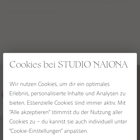
Stelle dich mit dieser Kollektion deinen Dämonen und
EDELSTEINSETS
kehre zurück ins Licht!
RITUALE, SELFCARE & DEKO
RAUHNACHTSBEGLEITER
SPIRIT OF THE FIRE HORSE Kollektion
OCEAN HEART Kollektion
Cookies bei STUDIO NAIONA
BLOOM & GLOW Kollektion
Diese Wegbegleiter könnten dir
auch gefallen
KALI Kollektion
Wir nutzen Cookies, um dir ein optimales
5% RABATT
Erlebnis, personalisierte Inhalte und Analysen zu
CHAKRA Kollektion
auf deinen Wegbegleiter
bieten. Essenzielle Cookies sind immer aktiv. Mit
SACRED SEASONS Zykluskollektion
Jetzt zum STUDIO NAIONA
"Alle akzeptieren" stimmst du der Nutzung aller
Newsletter anmelden und
Rabatt sichern!
Cookies zu – du kannst sie auch individuell unter
BUCH: EDELSTEINE ALS WEGBEGLEITER
Name
"Cookie-Einstellungen" anpassen.
Email