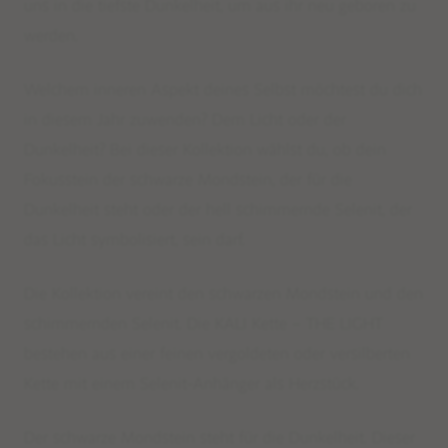
uns in die tiefste Dunkelheit, um aus ihr neu geboren zu
werden.
Welchem inneren Aspekt deines Selbst möchtest du dich
in diesem Jahr zuwenden? Dem Licht oder der
Dunkelheit? Bei dieser Kollektion wählst du, ob dein
Fokusstein der schwarze Mondstein, der für die
Dunkelheit steht oder der hell schimmernde Selenit, der
das Licht symbolisiert, sein darf.
Die Kollektion vereint den schwarzen Mondstein und den
schimmernden Selenit. Die KALI Kette – THE LIGHT
bestehen aus einer feinen vergoldeten oder versilberten
Kette mit einem Selenit-Anhänger als Herzstück.
Der schwarze Mondstein steht für die Dunkelheit. Dieser