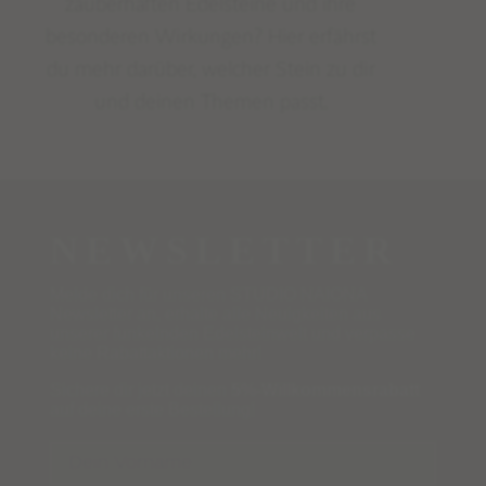
zauberhaften Edelsteine und ihre
besonderen Wirkungen? Hier erfährst
du mehr darüber, welcher Stein zu dir
und deinen Themen passt.
NEWSLETTER
Melde dich für unseren STUDIO NAIONA
Newsletter an, erhalte alle Neuigkeiten aus
unserer funkelnden Edelsteinwelt und verpasse
keine Rabattaktionen mehr!
Sichere dir jetzt deinen
5%-Willkommensrabatt
auf deine erste Bestellung!
Name