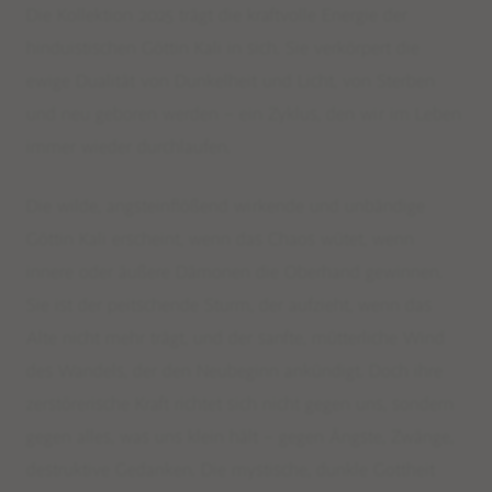
Die Kollektion 2025 trägt die kraftvolle Energie der
hinduistischen Göttin Kali in sich. Sie verkörpert die
ewige Dualität von Dunkelheit und Licht, von Sterben
und neu geboren werden – ein Zyklus, den wir im Leben
immer wieder durchlaufen.
Die wilde, angsteinflößend wirkende und unbändige
Göttin Kali erscheint, wenn das Chaos wütet, wenn
innere oder äußere Dämonen die Oberhand gewinnen.
Sie ist der peitschende Sturm, der aufzieht, wenn das
Alte nicht mehr trägt, und der sanfte, mütterliche Wind
des Wandels, der den Neubeginn ankündigt. Doch ihre
zerstörerische Kraft richtet sich nicht gegen uns, sondern
gegen alles, was uns klein hält – gegen Ängste, Zwänge,
destruktive Gedanken. Die mystische, dunkle Gottheit