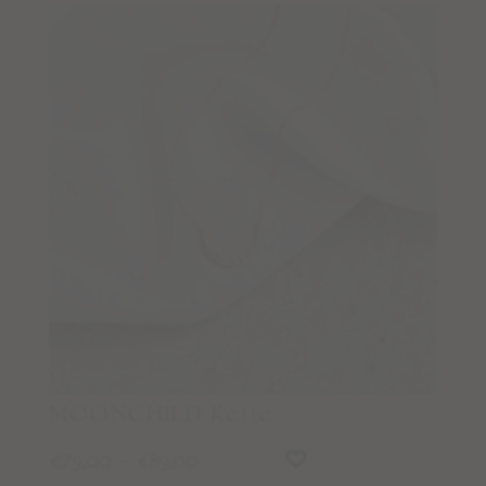
MOONCHILD Kette
79,00
–
89,00
€
€