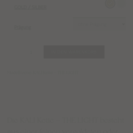
GOLD / SILBER
Prägung
IN DEN WARENKORB
Modellname: KALI Kette – THE LIGHT
Die KALI Kette – THE LIGHT besteht
aus einer feinen vergoldeten oder