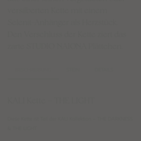
versilberten Kette mit einem
Selenit-Anhänger als Herzstück.
Den Verschluss der Kette ziert das
zarte STUDIO NAIONA Plättchen.
BESCHREIBUNG
STEIN
DETAILS
KALI Kette – THE LIGHT
Diese Kette ist Teil der
KALI Kollektion – THE DARKNESS
& THE LIGHT