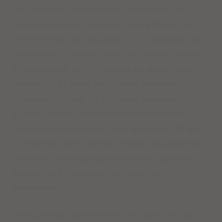
Stein verbindet uns mit unserer Innenwelt und den
dunklen Anteilen, vor denen wir lange geflüchtet sind.
Mit ihm können wir alle Aspekte in uns entdecken und
sie annehmen – sowohl unsere Licht-, als auch unsere
Schattenaspekte. Mit ihm erkennst du, welche bösen
Dämonen in dir wüten. Der schwarze Mondstein
unterstützt uns dabei, die Dunkelheit auszuhalten und in
ihr Ruhe zu finden. Mit ihm kannst du dich deinen
Limited Editions: Sommermalas
Dämonen stellen und ihnen ins Auge blicken. Erst wenn
wir erkennen, welche dunklen Energien uns bestimmen,
können wir den Kampf gegen sie antreten. Lasse die
Shop
Dämonen in dir sterben, um dich selbst zu
BESTSELLER
transformieren!
WEAR
EDELSTEINSCHMUCK – BERATUNG
Der leuchtenden Selenit erinnert uns daran, uns nach