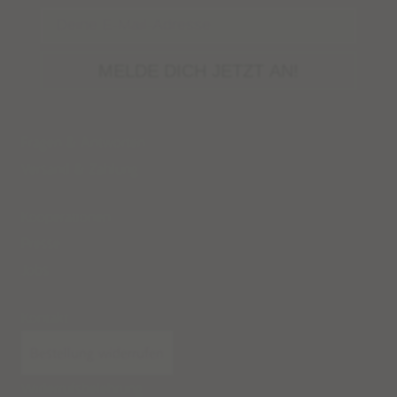
Email
MELDE DICH JETZT AN!
Fragen & Antworten
Versand
&
Zahlung
Kooperationen
Presse
Jobs
Kontakt
Bestellung widerrufen
Widerrufsbelehrung