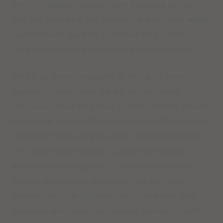
steht für radikales Loslassen, tiefe Reinigung und den
Mut zum Neuanfang. Kali erinnert uns daran, dass wahre
Transformation durch die Dunkelheit führt – doch nur,
um gestärkt daraus wieder hervor ans Licht zu treten.
Mit Kali an deiner Seite darfst du dich auch deinen
eigenen Schatten stellen. Sie lädt dich ein, mutig
hinzusehen, ihrem Blick stand zu halten: Welche inneren
Kritiker oder düsteren Überzeugungen beeinflussen deine
Gedanken? Welche Ängste, welche Selbstzweifel halten
dich zurück? Diese Schatten zu erkennen, erfordert
Achtsamkeit und Mitgefühl – doch erst wenn wir sie
bewusst wahrnehmen, können wir uns von ihnen
befreien und in der Dunkelheit das Licht finden. Kalis
Energie ist sehr intensiv und zugleich befreiend, sie führt