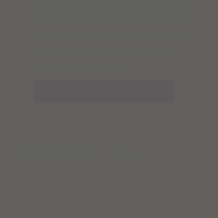
Deine E-Mail-Adresse wird verwendet, um dich über die
Produktverfügbarkeit zu informieren. Du kannst mehr in
unserem
Datenschutzerklärung
lesen.
Modellname: Glaub an dich – Dein Karneol