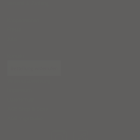
Versand
&
Zahlung
Kooperationen
Presse
Jobs
Kontakt
Bestellung widerrufen
Widerrufsbelehrung
Impressum
Datenschutz
AGB Shop & Store
AGB Yogastudio