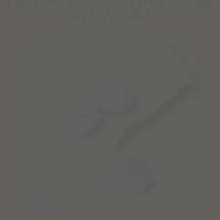
Diese Wegbegleiter könnten dir
auch gefallen
Limited Editions: Sommermalas
Shop
BESTSELLER
WEAR
EDELSTEINSCHMUCK – BERATUNG
DEINE SCHMUCK-KREATION
MALAS
TANTRIC NECKLACES