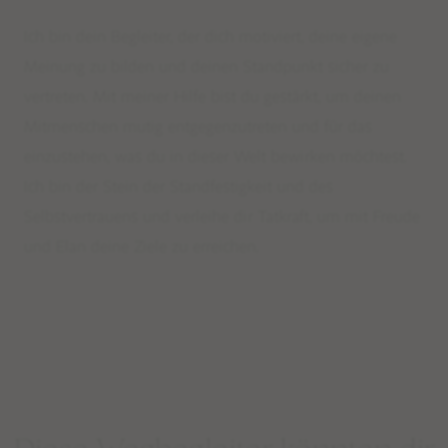
Ich bin dein Begleiter, der dich motiviert, deine eigene
Meinung zu bilden und deinen Standpunkt sicher zu
vertreten. Mit meiner Hilfe bist du gestärkt, um deinen
Mitmenschen mutig entgegenzutreten und für das
einzustehen, was du in dieser Welt bewirken möchtest.
Ich bin der Stein der Standfestigkeit und des
Selbstvertrauens und verleihe dir Tatkraft, um mit Freude
und Elan deine Ziele zu erreichen.