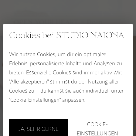
RAUHNACHTSBEGLEITER
OPEN YOUR HEART – Dein
SPIRIT OF THE FIRE HORSE Kollektion
Rosenquarz
OCEAN HEART Kollektion
Cookies bei STUDIO NAIONA
49,00
€
BLOOM & GLOW Kollektion
KALI Kollektion
Wir nutzen Cookies, um dir ein optimales
5% RABATT
Erlebnis, personalisierte Inhalte und Analysen zu
CHAKRA Kollektion
auf deinen Wegbegleiter
bieten. Essenzielle Cookies sind immer aktiv. Mit
SACRED SEASONS Zykluskollektion
Jetzt zum STUDIO NAIONA
"Alle akzeptieren" stimmst du der Nutzung aller
Newsletter anmelden und
Rabatt sichern!
Cookies zu – du kannst sie auch individuell unter
BUCH: EDELSTEINE ALS WEGBEGLEITER
Name
"Cookie-Einstellungen" anpassen.
Email
GUTSCHEINE
Sichere dir 5%!
COOKIE-
JA, SEHR GERNE
Store in Hamburg
EINSTELLUNGEN