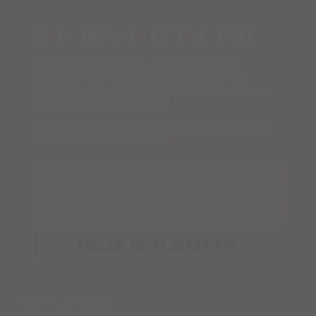
NEWSLETTER
Melde dich für unseren STUDIO NAIONA
Newsletter an, erhalte alle Neuigkeiten aus
unserer funkelnden Edelsteinwelt und verpasse
keine Rabattaktionen mehr!
Sichere dir jetzt deinen
5%-Willkommensrabatt
auf deine erste Bestellung!
Name
Email
MELDE DICH JETZT AN!
Fragen & Antworten