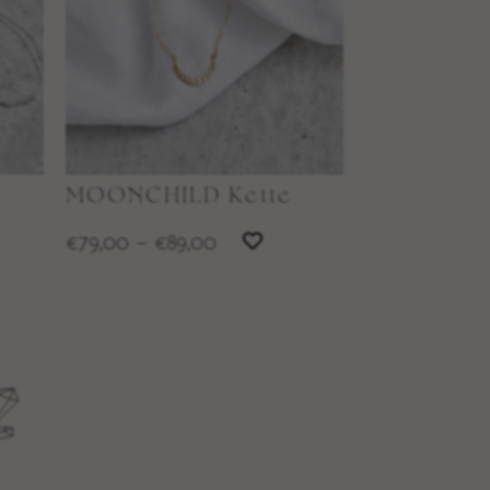
MOONCHILD Kette
79,00
–
89,00
€
€