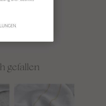
MALAMEDITATION
EDELSTEINLEXIKON
STUDIO NAIONA
LLUNGEN
ÜBER STUDIO NAIONA &
NORA
UNSERE PHILOSOPHIE &
WERTE
h gefallen