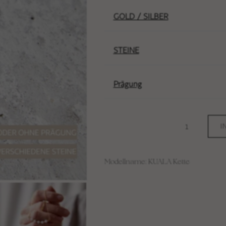
GOLD / SILBER
STEINE
Prägung
I
Modellname: KUALA Kette