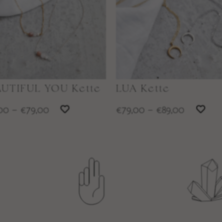
UTIFUL YOU Kette
LUA Kette
00
–
79,00
79,00
–
89,00
€
€
€