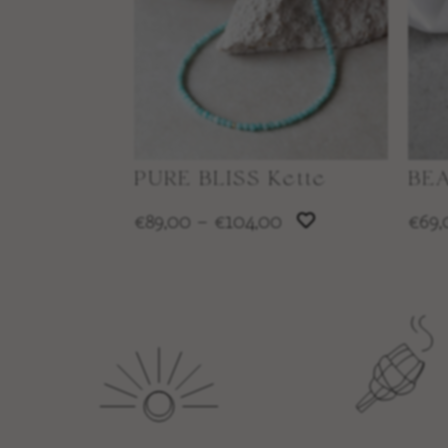
PURE BLISS Kette
BEA
89,00
–
104,00
69,
€
€
€