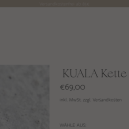
Versandkostenfrei ab 85€
KUALA Kette
€
69,00
inkl. MwSt. zzgl. Versandkosten
WÄHLE AUS: