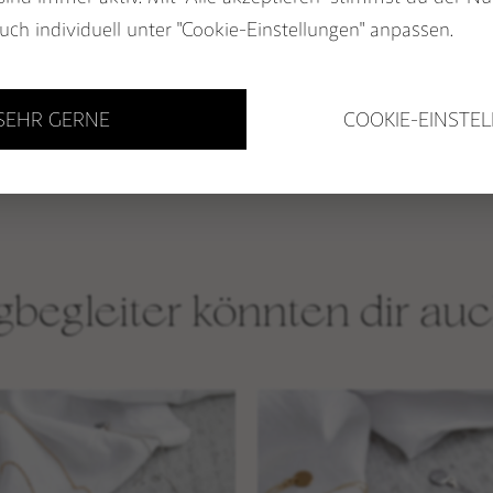
BUCH: EDELSTEINE ALS
uch individuell unter "Cookie-Einstellungen" anpassen.
WEGBEGLEITER
& MALAS
GUTSCHEINE
 SEHR GERNE
COOKIE-EINSTE
begleiter könnten dir auc