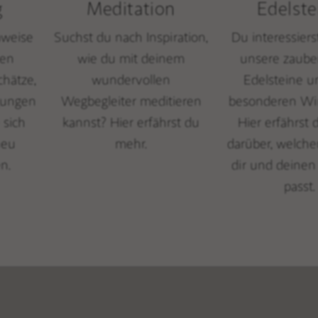
g
Meditation
Edelste
nweise
Suchst du nach Inspiration,
Du interessiers
hen
wie du mit deinem
unsere zaube
chätze,
wundervollen
Edelsteine u
gungen
Wegbegleiter meditieren
besonderen Wi
 sich
kannst? Hier erfährst du
Hier erfährst
neu
mehr.
darüber, welche
n.
dir und deine
passt.