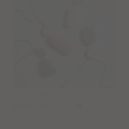
Podcast
Blog
Wegbegleiter Stories
Kontaktiere & folge uns
KONTAKT
INSTAGRAM
FACEBOOK
AWALUA Kette
NEWSLETTER
79,00
–
89,00
€
€
Wissen
PFLEGE & REINIGUNG