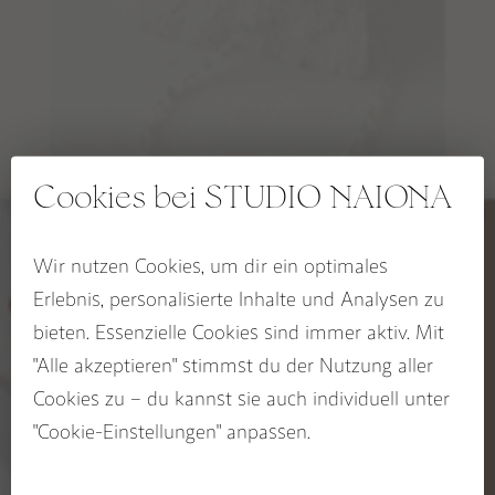
EDELSTEINSETS
RITUALE, SELFCARE & DEKO
RAUHNACHTSBEGLEITER
SPIRIT OF THE FIRE HORSE Kollektion
OCEAN HEART Kollektion
Cookies bei STUDIO NAIONA
BLOOM & GLOW Kollektion
HO’OPONOPONO Kette
KALI Kollektion
Wir nutzen Cookies, um dir ein optimales
5% RABATT
Erlebnis, personalisierte Inhalte und Analysen zu
CHAKRA Kollektion
89,00
–
104,00
€
€
auf deinen Wegbegleiter
bieten. Essenzielle Cookies sind immer aktiv. Mit
SACRED SEASONS Zykluskollektion
Jetzt zum STUDIO NAIONA
"Alle akzeptieren" stimmst du der Nutzung aller
Newsletter anmelden und
Rabatt sichern!
Cookies zu – du kannst sie auch individuell unter
BUCH: EDELSTEINE ALS WEGBEGLEITER
Name
"Cookie-Einstellungen" anpassen.
Email
GUTSCHEINE