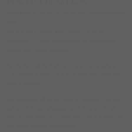
PEACEFUL HEART Kette
Diese Kette ist Teil der OCEAN HEART Sommerkollektion
2025.
Die PEACEFUL HEART Kette besteht aus feinen,
facettierten 2,5-mm-Edelsteinperlen aus leuchtendem
Peridot oder zartem Aquamarin.
Der Peridot trägt die Kraft von Erneuerung, Vergebung
und innerem Frieden in sich. Er erinnert dich daran, dein
Herz zu befreien.
Der Aquamarin öffnet dein Herz für Mitgefühl – für dich
selbst und für alle Lebewesen um dich herum. Er lädt
dich ein, dich liebevoll zu betrachten und dich selbst mit
alle deinen Facetten anzunehmen.