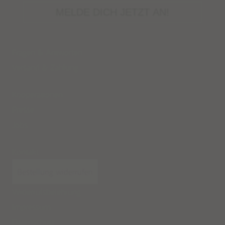
MELDE DICH JETZT AN!
Fragen & Antworten
Versand
&
Zahlung
Kooperationen
Presse
Jobs
Kontakt
Bestellung widerrufen
Widerrufsbelehrung
Impressum
Datenschutz