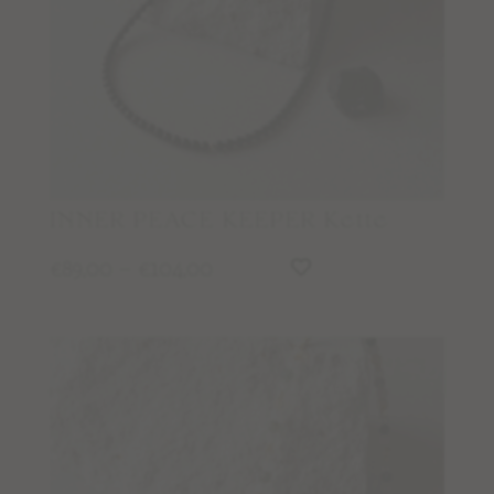
MALAS
TANTRIC NECKLACES
KETTEN
KURZE EDELSTEINKETTEN
ARMBÄNDER
FUSSKETTCHEN
INNER PEACE KEEPER Kette
OHRRINGE
89,00
–
104,00
€
€
RINGE
KINDERSCHÄTZE
MÄNNERSCHMUCK & MALAS
EDELSTEINE