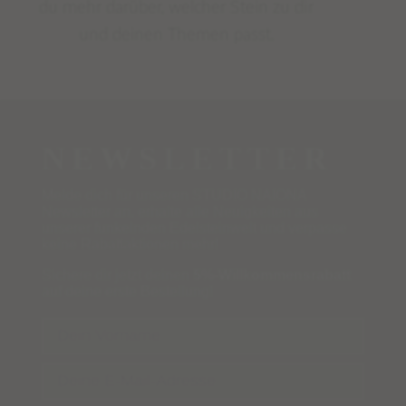
du mehr darüber, welcher Stein zu dir
und deinen Themen passt.
NEWSLETTER
Melde dich für unseren STUDIO NAIONA
Newsletter an, erhalte alle Neuigkeiten aus
unserer funkelnden Edelsteinwelt und verpasse
keine Rabattaktionen mehr!
Sichere dir jetzt deinen
5%-Willkommensrabatt
auf deine erste Bestellung!
Name
Email