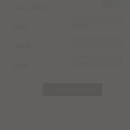
GOLD / SILBER
Länge
Prägung
STEINE
IN DEN WARENKORB
Modellname: PEACEFUL HEART Kette