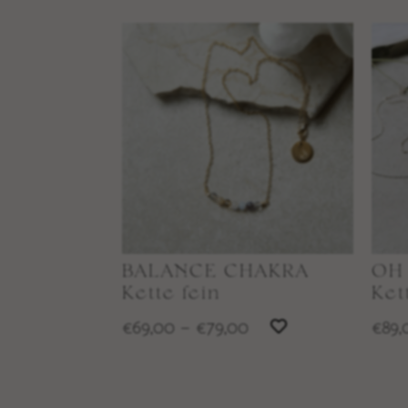
BALANCE CHAKRA
OH
Kette fein
Ket
69,00
–
79,00
89,
€
€
€