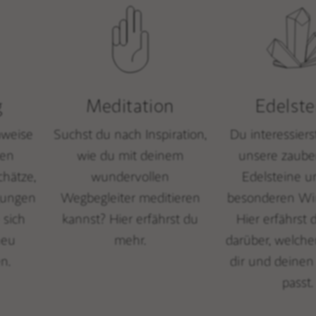
g
Meditation
Edelste
nweise
Suchst du nach Inspiration,
Du interessiers
hen
wie du mit deinem
unsere zaube
chätze,
wundervollen
Edelsteine u
gungen
Wegbegleiter meditieren
besonderen Wi
 sich
kannst? Hier erfährst du
Hier erfährst
neu
mehr.
darüber, welche
n.
dir und deine
passt.