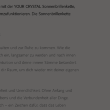
it der YOUR CRYSTAL Sonnenbrillenkette,
umzufunktionieren. Die Sonnenbrillenkette
:
halten und zur Ruhe zu kommen. Wie die
 dich ein, langsamer zu werden und nach innen
e Intuition und deine innere Stimme besonders
 dir Raum, um dich wieder mit deiner eigenen
nzheit und Unendlichkeit. Ohne Anfang und
n Hamburg
Podcast
ebens und die Verbundenheit aller Dinge.
sich – ein Zeichen dafür, dass das Leben
ops
Blog