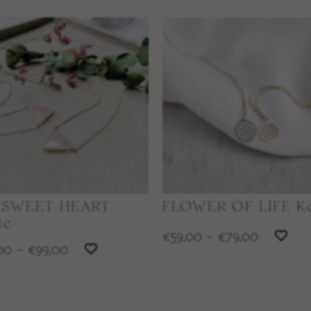
 SWEET HEART
FLOWER OF LIFE K
te
59,00
–
79,00
€
€
00
–
99,00
€