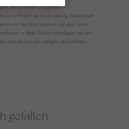
UNSERE PHILOSOPHIE &
gen, deine kleinen und großen
WERTE
t. In ihr findest du die Einladung, Dankbarkeit
e mir ihr den Blick liebevoll auf dein Leben.
entionen in diese Schale hineinlegen, sie dort
 dass sie sich zur richtigen Zeit entfalten.
h gefallen