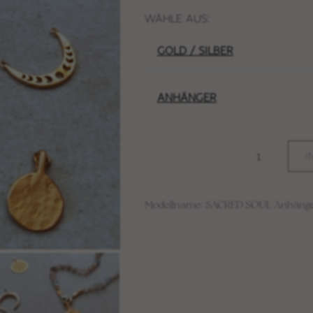
WÄHLE AUS:
GOLD / SILBER
ANHÄNGER
I
Modellname: SACRED SOUL Anhäng