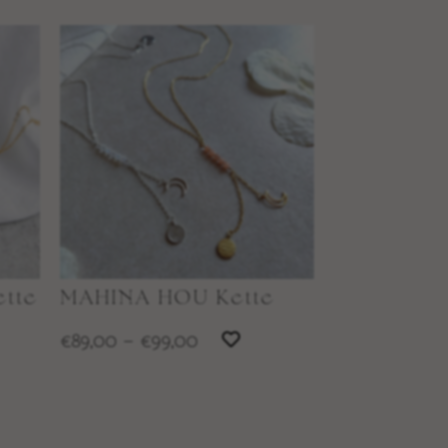
ette
MAHINA HOU Kette
89,00
–
99,00
€
€