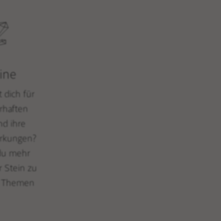
ine
t dich für
rhaften
nd ihre
rkungen?
 du mehr
r Stein zu
n Themen