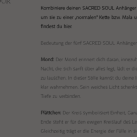
OUR
Kombiniere deinen SACRED SOUL Anhänger m
um sie zu einer „normalen“ Kette bzw. Mala 
findest du hier.
Bedeutung der fünf SACRED SOUL Anhänger
Mond:
Der Mond erinnert dich daran, innezu
Nacht, die sich sanft über alles legt, lädt er
zu lauschen. In dieser Stille kannst du dein
klar wahrnehmen. Sein weiches Licht schenkt
Tiefe zu verbinden.
Plättchen:
Der Kreis symbolisiert Einheit, Ga
Store i
EDELSTEINE
Ende steht er für den ewigen Kreislauf des L
EDELSTEINSETS
Gleichzeitig trägt er die Energie der Fülle in 
RITUALE, SELFCARE & DEKO
Worksh