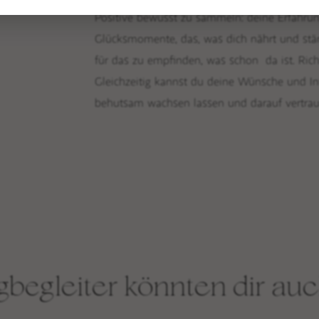
Positive bewusst zu sammeln: deine Erfahrun
Glücksmomente, das, was dich nährt und stärk
für das zu empfinden, was schon da ist. Richt
Gleichzeitig kannst du deine Wünsche und Int
behutsam wachsen lassen und darauf vertrauen,
begleiter könnten dir auc