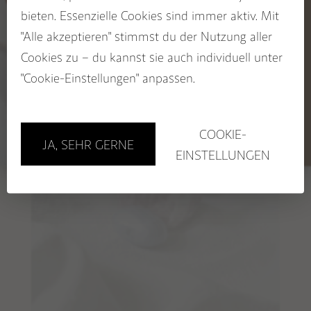
auf deinen Wegbegleiter
bieten. Essenzielle Cookies sind immer aktiv. Mit
SACRED SEASONS Zykluskollektion
19,00
€
Jetzt zum STUDIO NAIONA
"Alle akzeptieren" stimmst du der Nutzung aller
Newsletter anmelden und
Rabatt sichern!
Cookies zu – du kannst sie auch individuell unter
BUCH: EDELSTEINE ALS WEGBEGLEITER
Name
"Cookie-Einstellungen" anpassen.
Email
GUTSCHEINE
Sichere dir 5%!
COOKIE-
JA, SEHR GERNE
Store in Hamburg
EINSTELLUNGEN
Workshops
(Mala-)Workshops & Events
1:1 Session mit Nora
PERSÖNLICHES SCHMUCKSTÜCK – Beratung
ARMBÄNDER DER LIEBE – Beratung für zwei