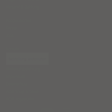
Versand
&
Zahlung
Kooperationen
Presse
Jobs
Kontakt
Bestellung widerrufen
Widerrufsbelehrung
Impressum
Datenschutz
AGB Shop & Store
AGB Yogastudio