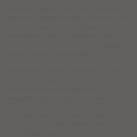
spielerischen Zugang zu unseren bunten, funkelnden
Edelsteinen. Ausprobieren, anfassen, mit Pflanzen, Tieren
und Kristallen sprechen? All das findet ganz liebevoll und
selbstverständlich statt. Eine kindgerechtes Edelstein-
Armband ist ein wundervoller Freund und Wegbegleiter
auf dem noch ganz jungen Lebensweg.
Jedes Armband ist sorgfältig in Handarbeit aus kleinen,
feinen Perlen gefertigt und kann perfekt von allen
großartigen Mini-Menschen getragen oder im
Wegbegleiter-Beutelchen mitgenommen werden.
Und da jeder kleine Mensch genau so einzigartig und
Limited Editions: Sommermalas
individuell ist, wie wir großen Menschen, starten wir mit
einer vielfältigen Auswahl von Steinen für