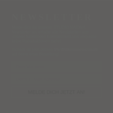
NEWSLETTER
Melde dich für unseren STUDIO NAIONA
Newsletter an, erhalte alle Neuigkeiten aus
unserer funkelnden Edelsteinwelt und verpasse
keine Rabattaktionen mehr!
Sichere dir jetzt deinen
5%-Willkommensrabatt
auf deine erste Bestellung!
Name
Email
MELDE DICH JETZT AN!
Fragen & Antworten