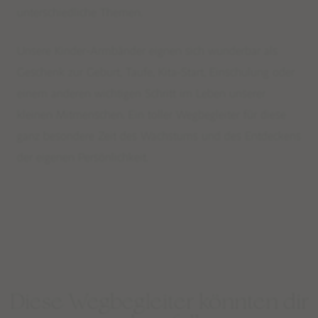
Shop
unterschiedliche Themen.
BESTSELLER
Unsere Kinder-Armbänder eignen sich wunderbar als
WEAR
Geschenk zur Geburt, Taufe, Kita-Start, Einschulung oder
EDELSTEINSCHMUCK – BERATUNG
einem anderen wichtigen Schritt im Leben unserer
DEINE SCHMUCK-KREATION
kleinen Mitmenschen. Ein toller Wegbegleiter für diese
MALAS
ganz besondere Zeit des Wachstums und des Entdeckens
TANTRIC NECKLACES
der eigenen Persönlichkeit.
KETTEN
KURZE EDELSTEINKETTEN
ARMBÄNDER
FUSSKETTCHEN
OHRRINGE
Diese Wegbegleiter könnten dir
RINGE