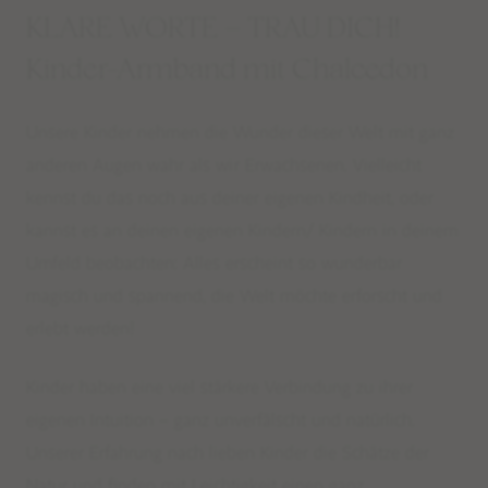
KLARE WORTE – TRAU DICH!
Kinder-Armband mit Chalcedon
Unsere Kinder nehmen die Wunder dieser Welt mit ganz
anderen Augen wahr als wir Erwachsenen. Vielleicht
kennst du das noch aus deiner eigenen Kindheit, oder
kannst es an deinen eigenen Kindern/ Kindern in deinem
Umfeld beobachten: Alles erscheint so wunderbar
magisch und spannend, die Welt möchte erforscht und
erlebt werden!
Kinder haben eine viel stärkere Verbindung zu ihrer
eigenen Intuition – ganz unverfälscht und natürlich.
Unserer Erfahrung nach lieben Kinder die Schätze der
Natur und finden mit Leichtigkeit einen ganz