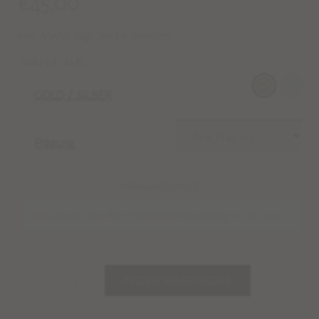
€
45,00
inkl. MwSt. zzgl. Versandkosten
WÄHLE AUS:
GOLD / SILBER
Prägung
ARMBANDLÄNGE
*
IN DEN WARENKORB