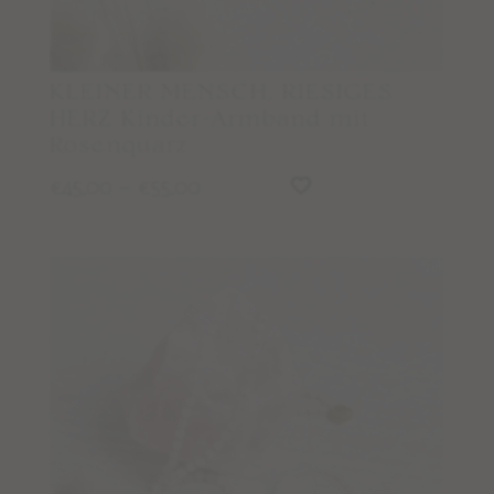
FACEBOOK
NEWSLETTER
KLEINER MENSCH, RIESIGES
HERZ Kinder-Armband mit
Wissen
Rosenquarz
PFLEGE & REINIGUNG
45,00
–
55,00
€
€
MALAMEDITATION
EDELSTEINLEXIKON
STUDIO NAIONA
ÜBER STUDIO NAIONA & NORA
UNSERE PHILOSOPHIE & WERTE