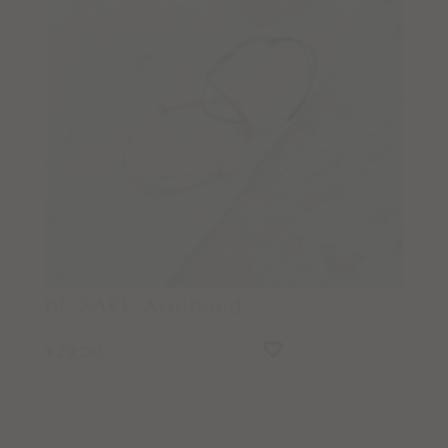
Podcast
Blog
Wegbegleiter Stories
Kontaktiere & folge uns
KONTAKT
INSTAGRAM
FACEBOOK
BE SAFE Armband
NEWSLETTER
29,00
€
Wissen
PFLEGE & REINIGUNG