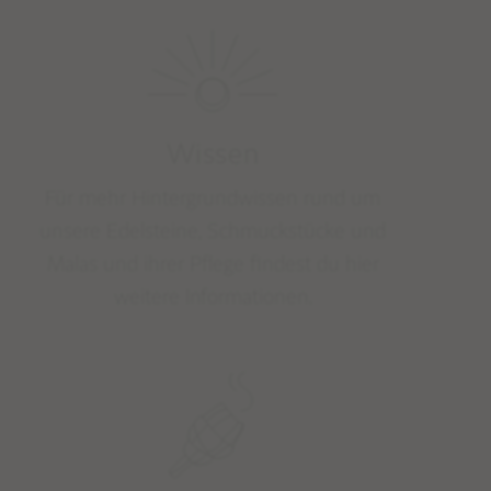
MALAMEDITATION
EDELSTEINLEXIKON
STUDIO NAIONA
Wissen
ÜBER STUDIO NAIONA & NORA
UNSERE PHILOSOPHIE & WERTE
Für mehr Hintergrundwissen rund um
unsere Edelsteine, Schmuckstücke und
Malas und ihrer Pflege findest du hier
weitere Informationen.