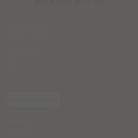
MELDE DICH JETZT AN!
Fragen & Antworten
Versand
&
Zahlung
Kooperationen
Presse
Jobs
Kontakt
Bestellung widerrufen
Widerrufsbelehrung
Impressum
Datenschutz