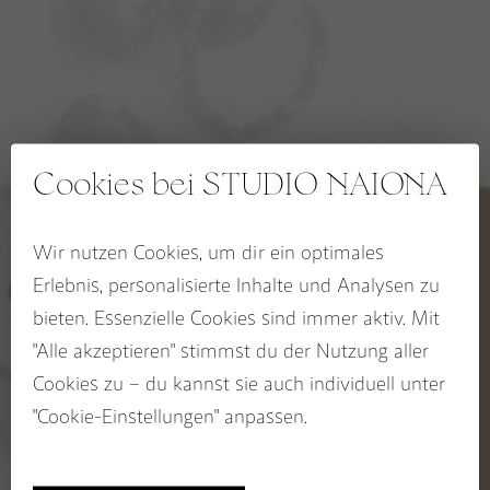
RITUALE, SELFCARE & DEKO
RAUHNACHTSBEGLEITER
SPIRIT OF THE FIRE HORSE Kollektion
OCEAN HEART Kollektion
Cookies bei STUDIO NAIONA
BLOOM & GLOW Kollektion
KALI Kollektion
Wir nutzen Cookies, um dir ein optimales
FREE YOURSELF Armband
5% RABATT
Erlebnis, personalisierte Inhalte und Analysen zu
CHAKRA Kollektion
auf deinen Wegbegleiter
59,00
–
69,00
€
€
bieten. Essenzielle Cookies sind immer aktiv. Mit
SACRED SEASONS Zykluskollektion
Jetzt zum STUDIO NAIONA
"Alle akzeptieren" stimmst du der Nutzung aller
Newsletter anmelden und
Rabatt sichern!
Cookies zu – du kannst sie auch individuell unter
BUCH: EDELSTEINE ALS WEGBEGLEITER
Name
"Cookie-Einstellungen" anpassen.
Email
GUTSCHEINE
Sichere dir 5%!