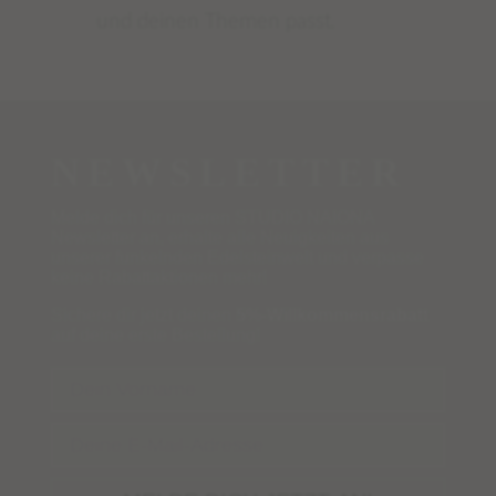
und deinen Themen passt.
NEWSLETTER
Melde dich für unseren STUDIO NAIONA
Newsletter an, erhalte alle Neuigkeiten aus
unserer funkelnden Edelsteinwelt und verpasse
keine Rabattaktionen mehr!
Sichere dir jetzt deinen
5%-Willkommensrabatt
auf deine erste Bestellung!
Name
Email