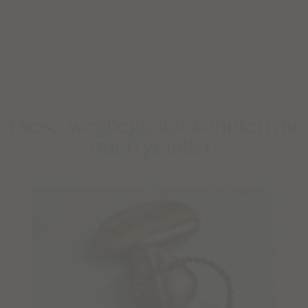
Diese Wegbegleiter könnten dir
auch gefallen
Limited Editions: Sommermalas
Shop
BESTSELLER
WEAR
EDELSTEINSCHMUCK – BERATUNG
DEINE SCHMUCK-KREATION