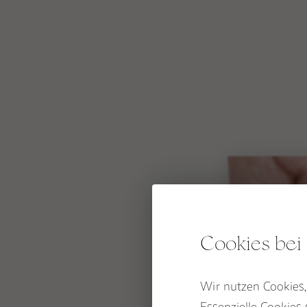
Shop
BESTSELLER
WEAR
EDELSTEINSCHMUC
BERATUNG
DEINE SCHMUCK-K
Limited Editions:
MALAS
TANTRIC NECKLACE
Sommermalas
KETTEN
KURZE EDELSTEINK
ARMBÄNDER
Cookies be
FUSSKETTCHEN
OHRRINGE
RINGE
Wir nutzen Cookies, 
Essenzielle Cookies 