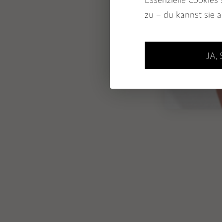
KINDERSCHÄTZE
zu – du kannst sie a
MÄNNERSCHMUCK 
MALAS
JA,