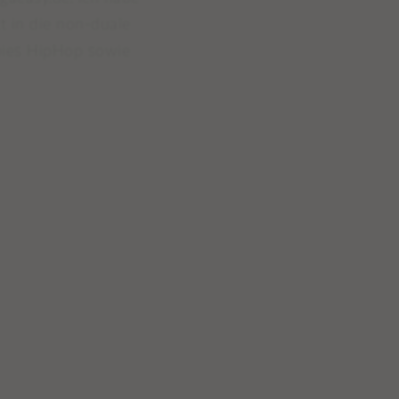
t in die non-duale
90ies HipHop sowie