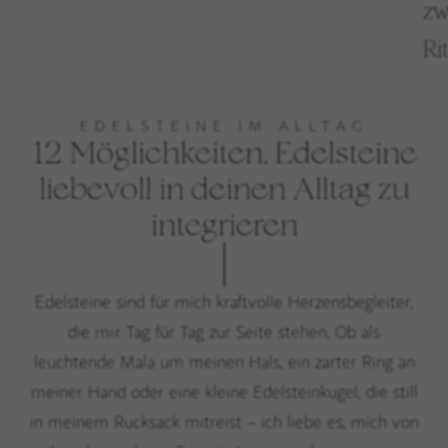
zw
Ri
EDELSTEINE IM ALLTAG
12 Möglichkeiten, Edelsteine
liebevoll in deinen Alltag zu
integrieren
Edelsteine sind für mich kraftvolle Herzensbegleiter,
die mir Tag für Tag zur Seite stehen. Ob als
leuchtende Mala um meinen Hals, ein zarter Ring an
meiner Hand oder eine kleine Edelsteinkugel, die still
in meinem Rucksack mitreist – ich liebe es, mich von